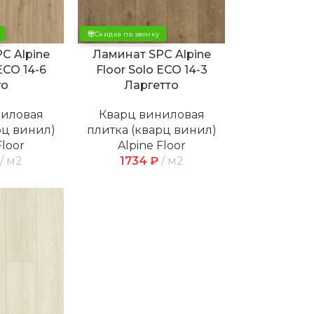
Скидка по звонку
C Alpine
Ламинат SPC Alpine
ECO 14-6
Floor Solo ECO 14-3
го
Ларгетто
ниловая
Кварц виниловая
рц винил)
плитка (кварц винил)
Floor
Alpine Floor
м2
1734
₽
м2