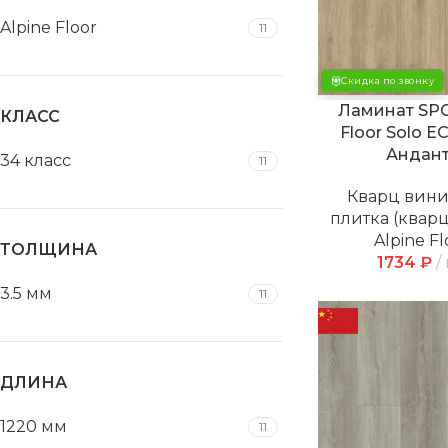
Alpine Floor
11
Скидка по звонку
Ламинат SPC
КЛАСС
Floor Solo EC
Андан
34 класс
11
Кварц вин
плитка (квар
Alpine Fl
ТОЛЩИНА
1734
₽
3.5 мм
11
ДЛИНА
1220 мм
11