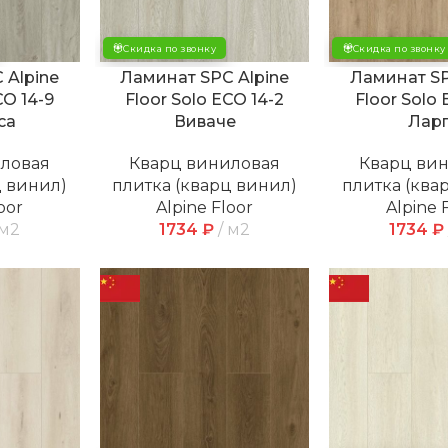
Скидка по звонку
Скидка по звонку
 Alpine
Ламинат SPC Alpine
Ламинат SP
CO 14-9
Floor Solo ECO 14-2
Floor Solo 
са
Виваче
Лар
иловая
Кварц виниловая
Кварц ви
ц винил)
плитка (кварц винил)
плитка (ква
oor
Alpine Floor
Alpine 
м2
1734
₽
м2
1734
₽