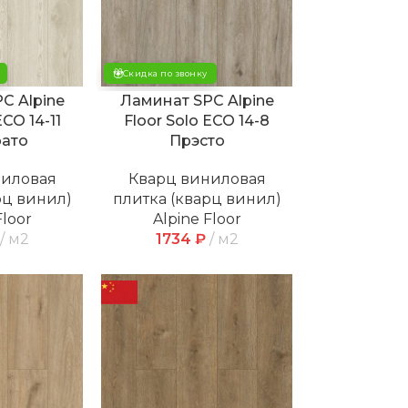
Скидка по звонку
C Alpine
Ламинат SPC Alpine
ECO 14-11
Floor Solo ECO 14-8
ато
Прэсто
ниловая
Кварц виниловая
рц винил)
плитка (кварц винил)
Floor
Alpine Floor
м2
1734
₽
м2