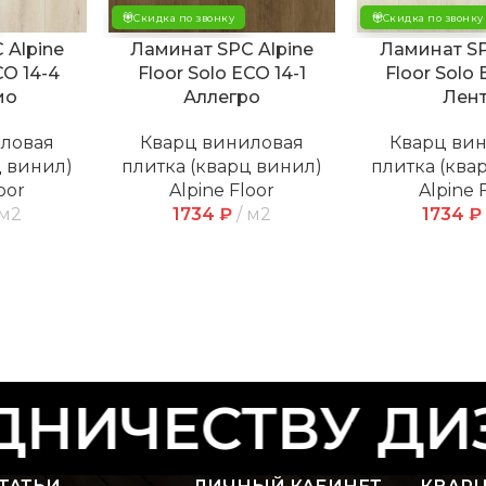
Скидка по звонку
Скидка по звонку
 Alpine
Ламинат SPC Alpine
Ламинат SP
CO 14-4
Floor Solo ECO 14-1
Floor Solo 
ио
Аллегро
Лен
иловая
Кварц виниловая
Кварц ви
ц винил)
плитка (кварц винил)
плитка (ква
oor
Alpine Floor
Alpine 
м2
1734
₽
м2
1734
₽
НИЧЕСТВУ ДИЗ