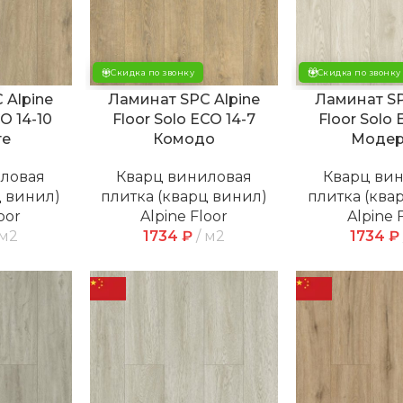
Скидка по звонку
Скидка по звонку
 Alpine
Ламинат SPC Alpine
Ламинат SP
O 14-10
Floor Solo ECO 14-7
Floor Solo 
те
Комодо
Модер
иловая
Кварц виниловая
Кварц ви
ц винил)
плитка (кварц винил)
плитка (ква
oor
Alpine Floor
Alpine 
м2
1734
₽
м2
1734
₽