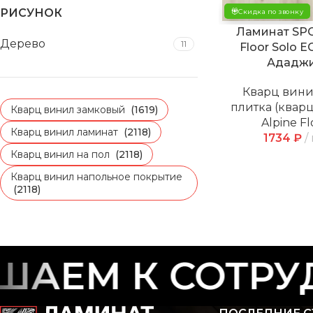
РИСУНОК
Скидка по звонку
Ламинат SPC
Дерево
11
Floor Solo E
Ададж
Кварц вин
плитка (квар
Кварц винил замковый
(1619)
Alpine Fl
Кварц винил ламинат
(2118)
1734
₽
Кварц винил на пол
(2118)
Кварц винил напольное покрытие
(2118)
АЕМ К СОТРУД