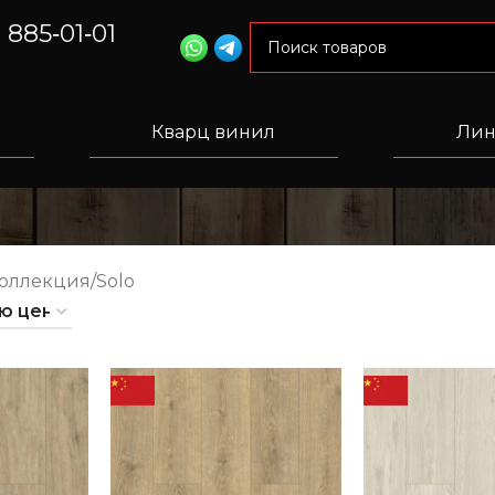
) 885‑01‑01
Кварц винил
Лин
Коллекция
Solo