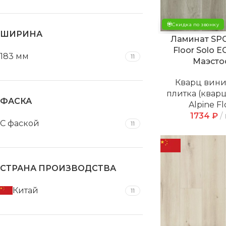
Скидка по звонку
ШИРИНА
Ламинат SPC
Floor Solo E
183 мм
11
Маэсто
Кварц вин
плитка (квар
ФАСКА
Alpine Fl
1734
₽
С фаской
11
СТРАНА ПРОИЗВОДСТВА
Китай
11