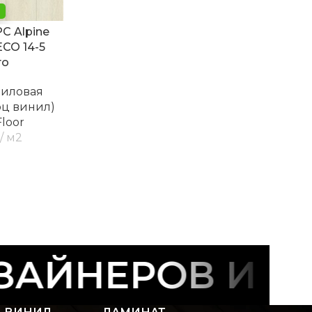
C Alpine
ECO 14-5
то
ниловая
рц винил)
Floor
м2
АЙНЕРОВ И СТ