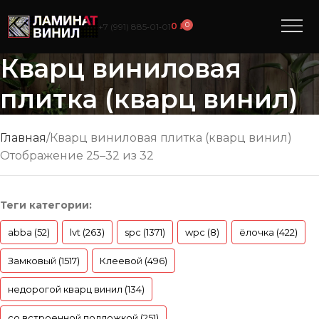
0
0
₽
+7 (991) 885‑01‑01
Кварц виниловая
плитка (кварц винил)
Главная
Кварц виниловая плитка (кварц винил)
Отображение 25–32 из 32
Теги категории:
abba (52)
lvt (263)
spc (1371)
wpc (8)
ёлочка (422)
Замковый (1517)
Клеевой (496)
недорогой кварц винил (134)
со встроенной подложкой (251)