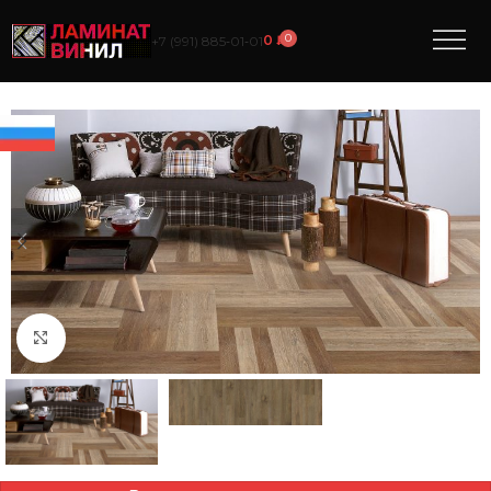
0
0
₽
+7 (991) 885‑01‑01
Нажмите, чтобы увеличить