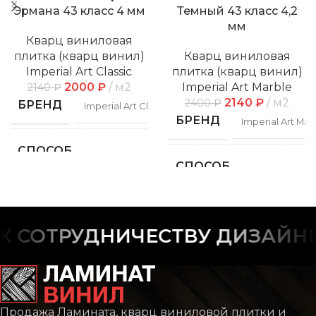
Эрмана 43 класс 4 мм
Темный 43 класс 4,2
мм
Кварц виниловая
плитка (кварц винил)
Кварц виниловая
Imperial Art Classic
плитка (кварц винил)
2000
₽
м2
Imperial Art Marble
2140
₽
2140
₽
м2
2400
₽
БРЕНД
Imperial Art Classic
БРЕНД
Imperial Art Mar
СПОСОБ
Замковой
УКЛАДКИ
СПОСОБ
Замко
УКЛАДКИ
ФАСКА
С фаской
ФАСКА
С фас
 СОТРУДНИЧЕСТВУ ДИЗАЙНЕР
РИСУНОК
Дерево
Плит
РИСУНОК
Каме
Мрам
КОЛЛЕКЦИЯ
CLASSIC
Продажа Ламината, кварц виниловой плитки и