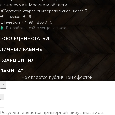
линолеума в Москве и области.
КОЛЛЕКЦИЯ
Mar
Серпухов, старое симферопольское шоссе 3
КОЛИЧЕСТВО КВ.
2.196
Павильон В - 9
М В УПАКОВКЕ
Телефон: +7 (991) 885 01 01
КОЛИЧЕСТВО КВ.
Разработка сайта
sergeev.studio
1
М В УПАКОВКЕ
КЛАСС
43 класс
ПОСЛЕДНИЕ СТАТЬИ
КЛАСС
43 кл
ЛИЧНЫЙ КАБИНЕТ
ТОЛЩИНА
4 мм
КВАРЦ ВИНИЛ
ТОЛЩИНА
4.2
ЦВЕТ
Бежевый
ЛАМИНАТ
Не является публичной офертой.
ЦВЕТ
Черн
×
ОСНОВНОЙ
SPC
МАТЕРИАЛ
ОСНОВНОЙ
S
МАТЕРИАЛ
ВЛАГОСТОЙКОСТЬ
Да
Результат является примерной визуализацией.