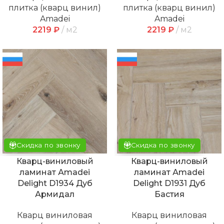
плитка (кварц винил)
плитка (кварц винил)
Amadei
Amadei
2219
₽
м2
2219
₽
м2
Скидка по звонку
Скидка по звонку
Кварц-виниловый
Кварц-виниловый
ламинат Аmadei
ламинат Аmadei
Delight D1934 Дуб
Delight D1931 Дуб
Армидал
Бастия
Кварц виниловая
Кварц виниловая