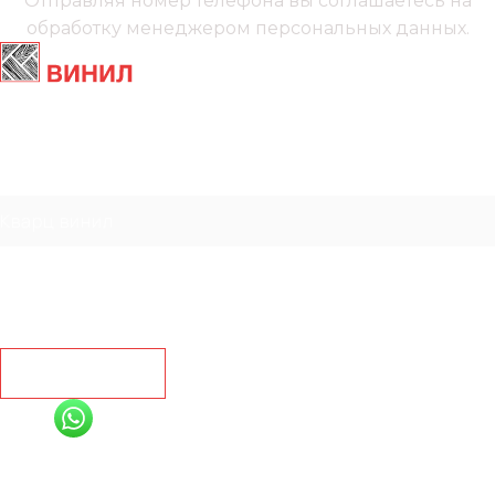
Отправляя номер телефона вы соглашаетесь на
обработку менеджером
персональных данных.
Главная
Ламинат
Кварц винил
Линолеум
Контакты
Рассчитать
+7 (991) 885-01-01
Мы онлайн