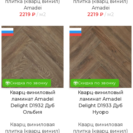
плитка (кварц винил)
плитка (кварц винил)
Amadei
Amadei
2219
₽
м2
2219
₽
м2
Скидка по звонку
Скидка по звонку
Кварц-виниловый
Кварц-виниловый
ламинат Аmadei
ламинат Аmadei
Delight D1932 Дуб
Delight D1933 Дуб
Ольбия
Нуоро
Кварц виниловая
Кварц виниловая
плитка (кварц винил)
плитка (кварц винил)