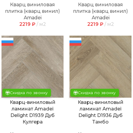
Кварц виниловая
Кварц виниловая
плитка (кварц винил)
плитка (кварц винил)
Amadei
Amadei
2219
₽
м2
2219
₽
м2
Скидка по звонку
Скидка по звонку
Кварц-виниловый
Кварц-виниловый
ламинат Аmadei
ламинат Аmadei
Delight D1939 Дуб
Delight D1936 Дуб
Кулгера
Тамбо