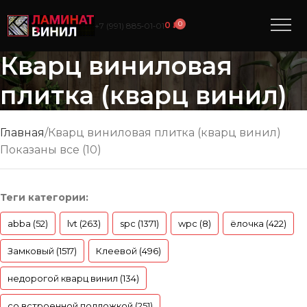
0
0
₽
+7 (991) 885‑01‑01
Кварц виниловая
плитка (кварц винил)
Главная
Кварц виниловая плитка (кварц винил)
Показаны все (10)
Теги категории:
abba (52)
lvt (263)
spc (1371)
wpc (8)
ёлочка (422)
Замковый (1517)
Клеевой (496)
недорогой кварц винил (134)
со встроенной подложкой (251)