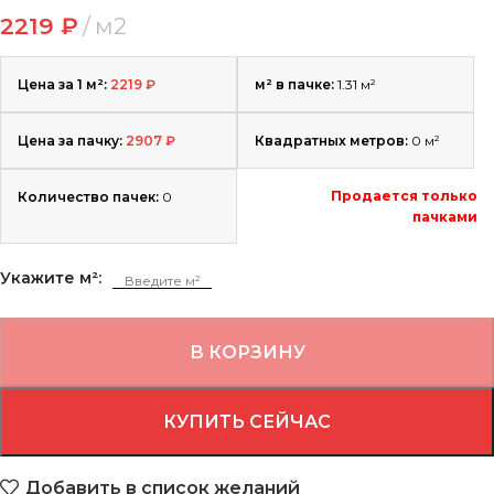
2219
₽
м2
Цена за 1 м²:
2219
₽
м² в пачке:
1.31 м²
Цена за пачку:
2907
₽
Квадратных метров:
0
м²
Продается только
Количество пачек:
0
пачками
Укажите м²:
В КОРЗИНУ
КУПИТЬ СЕЙЧАС
Добавить в список желаний