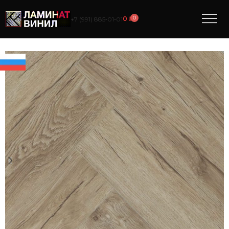
0
0
₽
+7 (991) 885‑01‑01