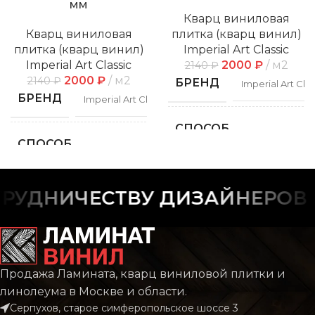
мм
Кварц виниловая
Кварц виниловая
плитка (кварц винил)
плитка (кварц винил)
Imperial Art Classic
Imperial Art Classic
2000
₽
м2
2140
₽
2000
₽
м2
2140
₽
БРЕНД
Imperial Art Clas
БРЕНД
Imperial Art Classic
СПОСОБ
Замко
СПОСОБ
УКЛАДКИ
Замковой
УКЛАДКИ
ФАСКА
С фас
УДНИЧЕСТВУ ДИЗАЙНЕРОВ И
ФАСКА
С фаской
РИСУНОК
Дере
РИСУНОК
Дерево
Продажа Ламината, кварц виниловой плитки и
КОЛЛЕКЦИЯ
CLAS
линолеума в Москве и области.
КОЛЛЕКЦИЯ
CLASSIC
Серпухов, старое симферопольское шоссе 3