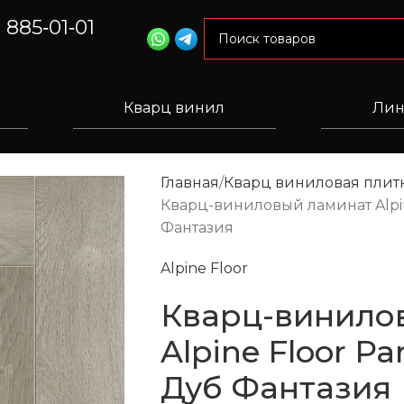
) 885‑01‑01
Кварц винил
Лин
Главная
Кварц виниловая плитк
Кварц-виниловый ламинат Alpine
Фантазия
Alpine Floor
Кварц-винило
Alpine Floor Pa
Дуб Фантазия