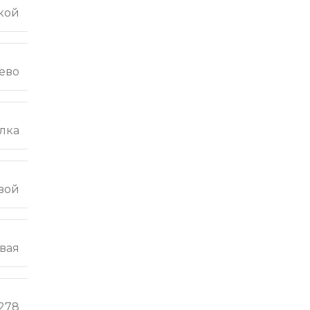
кой
ево
лка
вой
вая
2278