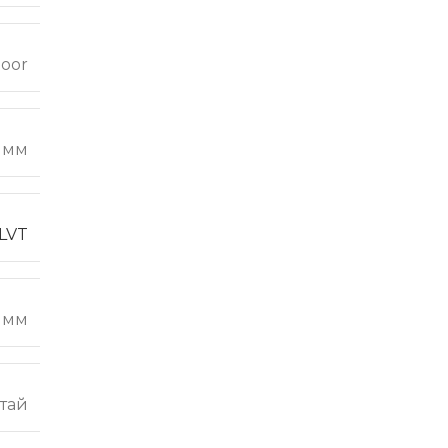
loor
8 мм
 LVT
5 мм
тай