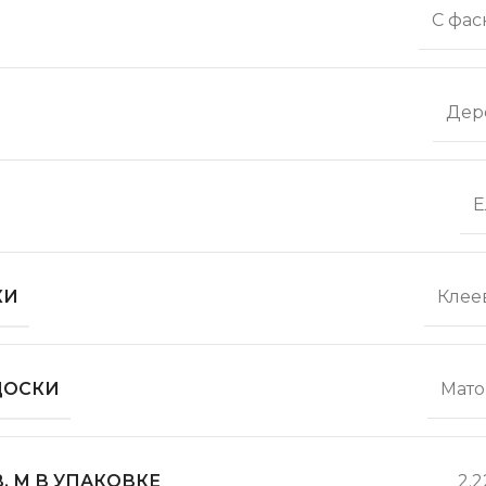
С фас
Дер
Е
КИ
Клее
ДОСКИ
Мато
. М В УПАКОВКЕ
2.