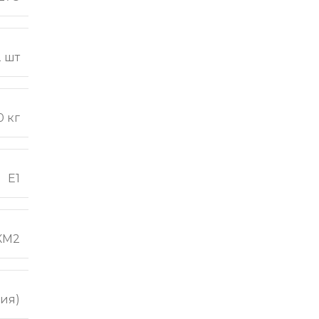
2 шт
0 кг
Е1
КМ2
ия)