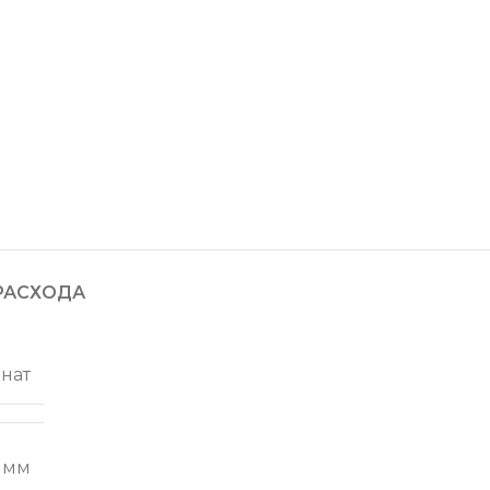
РАСХОДА
нат
 мм