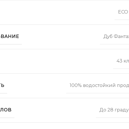
ECO 
ЗВАНИЕ
Дуб Фанта
43 к
ТЬ
100% водостойкий прод
ОЛОВ
До 28 граду