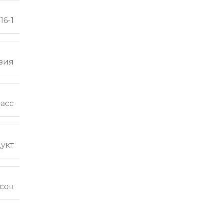
16-1
зия
ласс
укт
сов