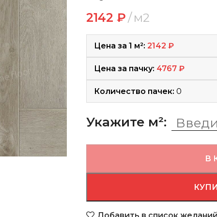
2142
₽
м2
Цена за 1 м²:
2142
₽
Цена за пачку:
4767
₽
Количество пачек:
0
Укажите м²:
В 
КУПИ
Добавить в список желани