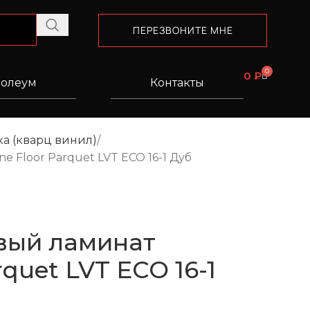
ПЕРЕЗВОНИТЕ МНЕ
0
0
₽
олеум
Контакты
а (кварц винил)
 Floor Parquet LVT ECO 16-1 Дуб
вый ламинат
rquet LVT ECO 16-1