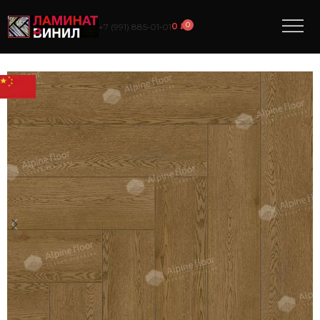
0
0
₽
+7 (991) 885‑01‑01