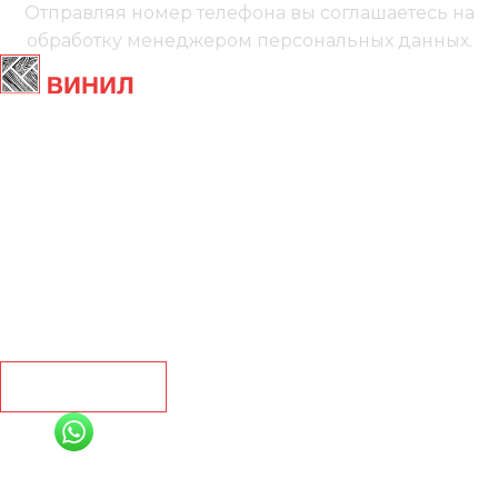
Отправляя номер телефона вы соглашаетесь на
обработку менеджером
персональных данных.
Главная
Ламинат
Кварц винил
Линолеум
Контакты
Рассчитать
+7 (991) 885-01-01
Мы онлайн