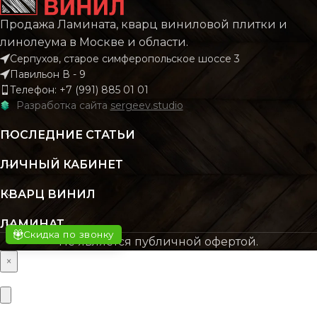
КОЛЛЕКЦИЯ
CLASSIC
Продажа Ламината, кварц виниловой плитки и
КОЛЛЕКЦИЯ
CLAS
линолеума в Москве и области.
Серпухов, старое симферопольское шоссе 3
КОЛИЧЕСТВО КВ.
2.196
Павильон В - 9
М В УПАКОВКЕ
КОЛИЧЕСТВО КВ.
2.
Телефон: +7 (991) 885 01 01
М В УПАКОВКЕ
Разработка сайта
sergeev.studio
КЛАСС
43 класс
ПОСЛЕДНИЕ СТАТЬИ
КЛАСС
43 кл
ЛИЧНЫЙ КАБИНЕТ
ТОЛЩИНА
4 мм
ТОЛЩИНА
4
КВАРЦ ВИНИЛ
ЦВЕТ
Бежевый
ЛАМИНАТ
ЦВЕТ
Коричнев
Скидка по звонку
Не является публичной офертой.
×
ОСНОВНОЙ
SPC
МАТЕРИАЛ
ОСНОВНОЙ
S
МАТЕРИАЛ