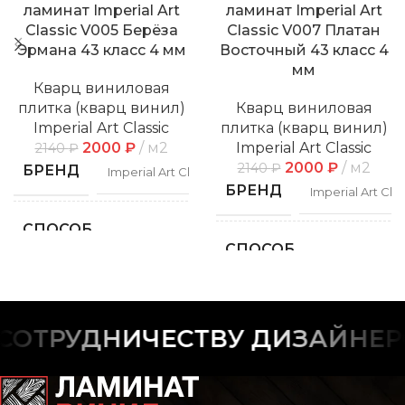
ламинат Imperial Art
ламинат Imperial Art
Classic V005 Берёза
Classic V007 Платан
Эрмана 43 класс 4 мм
Восточный 43 класс 4
мм
Кварц виниловая
плитка (кварц винил)
Кварц виниловая
Imperial Art Classic
плитка (кварц винил)
2000
₽
м2
Imperial Art Classic
2140
₽
2000
₽
м2
2140
₽
БРЕНД
Imperial Art Classic
БРЕНД
Imperial Art Clas
СПОСОБ
Замковой
УКЛАДКИ
СПОСОБ
Замко
УКЛАДКИ
ФАСКА
С фаской
ФАСКА
С фас
ОТРУДНИЧЕСТВУ ДИЗАЙНЕРОВ
РИСУНОК
Дерево
РИСУНОК
Дере