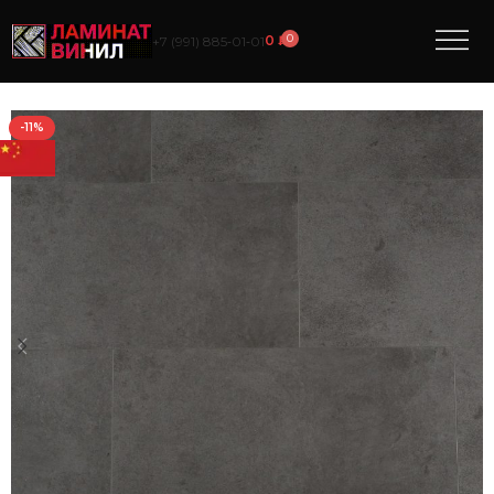
0
0
₽
+7 (991) 885‑01‑01
-11%