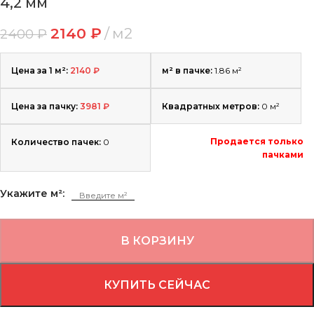
4,2 мм
2140
₽
м2
2400
₽
Цена за 1 м²:
2140
₽
м² в пачке:
1.86 м²
Цена за пачку:
3981
₽
Квадратных метров:
0
м²
Продается только
Количество пачек:
0
пачками
Укажите м²:
В КОРЗИНУ
КУПИТЬ СЕЙЧАС