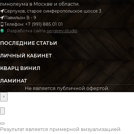
линолеума в Москве и области.
Серпухов, старое симферопольское шоссе 3
КОЛИЧЕСТВО КВ.
КОЛИЧЕСТВО КВ.
2.196
2.
Павильон В - 9
М В УПАКОВКЕ
М В УПАКОВКЕ
Телефон: +7 (991) 885 01 01
Разработка сайта
sergeev.studio
КЛАСС
КЛАСС
43 класс
43 кл
ПОСЛЕДНИЕ СТАТЬИ
ЛИЧНЫЙ КАБИНЕТ
ТОЛЩИНА
ТОЛЩИНА
4 мм
4
КВАРЦ ВИНИЛ
ЦВЕТ
ЦВЕТ
Бежевый
Бежев
ЛАМИНАТ
Не является публичной офертой.
×
ОСНОВНОЙ
ОСНОВНОЙ
SPC
S
МАТЕРИАЛ
МАТЕРИАЛ
ВЛАГОСТОЙКОСТЬ
ВЛАГОСТОЙКОСТЬ
Да
Результат является примерной визуализацией.