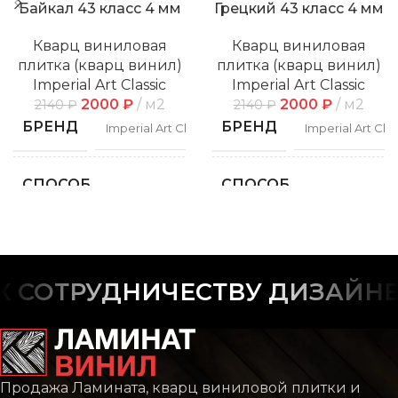
Байкал 43 класс 4 мм
Грецкий 43 класс 4 мм
Кварц виниловая
Кварц виниловая
плитка (кварц винил)
плитка (кварц винил)
Imperial Art Classic
Imperial Art Classic
2000
₽
м2
2000
₽
м2
2140
₽
2140
₽
БРЕНД
БРЕНД
Imperial Art Classic
Imperial Art Clas
СПОСОБ
СПОСОБ
Замковой
Замко
УКЛАДКИ
УКЛАДКИ
ФАСКА
ФАСКА
С фаской
С фас
СОТРУДНИЧЕСТВУ ДИЗАЙНЕР
РИСУНОК
РИСУНОК
Дерево
Дере
КОЛЛЕКЦИЯ
КОЛЛЕКЦИЯ
CLASSIC
CLAS
Продажа Ламината, кварц виниловой плитки и