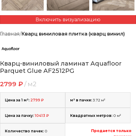
Включить визуализацию
Главная
Кварц виниловая плитка (кварц винил)
Кварц-виниловый ламинат Aquafloor
Parquet Glue AF2512PG
2799
₽
м2
Цена за 1 м²:
2799
₽
м² в пачке:
3.72 м²
Цена за пачку:
10413
₽
Квадратных метров:
0
м²
Продается только
Количество пачек:
0