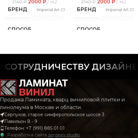
2000
₽
м2
2000
₽
м2
2140
₽
2140
₽
БРЕНД
БРЕНД
Imperial Art Classic
Imperial Art Clas
СПОСОБ
СПОСОБ
Замковой
Замко
УКЛАДКИ
УКЛАДКИ
ФАСКА
ФАСКА
С фаской
С фас
СОТРУДНИЧЕСТВУ ДИЗАЙНЕР
РИСУНОК
РИСУНОК
Дерево
Дере
КОЛЛЕКЦИЯ
КОЛЛЕКЦИЯ
CLASSIC
CLAS
Продажа Ламината, кварц виниловой плитки и
линолеума в Москве и области.
Серпухов, старое симферопольское шоссе 3
КОЛИЧЕСТВО КВ.
КОЛИЧЕСТВО КВ.
2.196
2.
Павильон В - 9
М В УПАКОВКЕ
М В УПАКОВКЕ
Телефон: +7 (991) 885 01 01
Разработка сайта
sergeev.studio