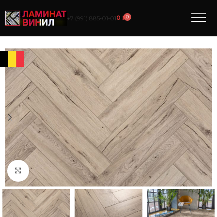
0
0
₽
+7 (991) 885‑01‑01
Нажмите, чтобы увеличить