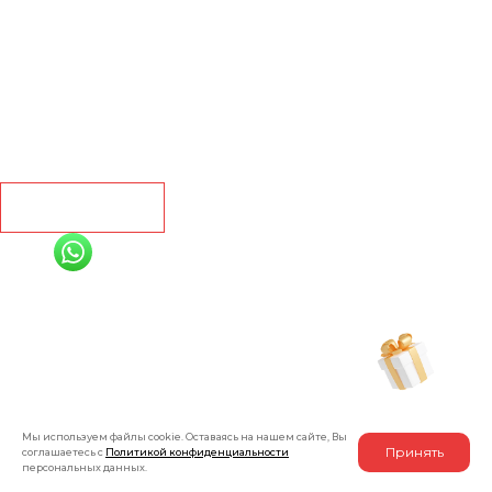
Ламинат
Кварц винил
Линолеум
Контакты
Рассчитать
+7 (991) 885-01-01
Мы онлайн
Рассчитать индивидуальную скидку
на товар
Мы используем файлы cookie. Оставаясь на нашем сайте, Вы
Принять
соглашаетесь с
Политикой конфиденциальности
персональных данных.