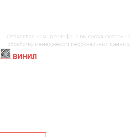
+7 (991) 885‑01‑01‬
Мы онлайн
Отправляя номер телефона вы соглашаетесь на
обработку менеджером
персональных данных.
Главная
Ламинат
Кварц винил
Линолеум
Контакты