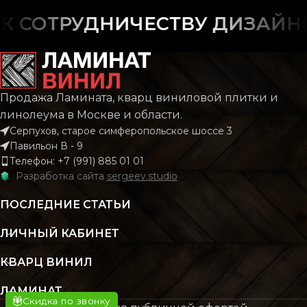
ФАСКА
ФАСКА
С фаской
С фас
 СОТРУДНИЧЕСТВУ ДИЗАЙНЕР
РИСУНОК
РИСУНОК
Дерево
Дере
КОЛЛЕКЦИЯ
КОЛЛЕКЦИЯ
CLASSIC
CLAS
Продажа Ламината, кварц виниловой плитки и
линолеума в Москве и области.
Серпухов, старое симферопольское шоссе 3
КОЛИЧЕСТВО КВ.
КОЛИЧЕСТВО КВ.
2.196
2.
Павильон В - 9
М В УПАКОВКЕ
М В УПАКОВКЕ
Телефон: +7 (991) 885 01 01
Разработка сайта
sergeev.studio
КЛАСС
КЛАСС
43 класс
43 кл
ПОСЛЕДНИЕ СТАТЬИ
ЛИЧНЫЙ КАБИНЕТ
ТОЛЩИНА
ТОЛЩИНА
4 мм
4
КВАРЦ ВИНИЛ
ЦВЕТ
ЦВЕТ
Бежевый
Бежев
ЛАМИНАТ
Скидка по звонку