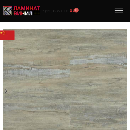
0
0
₽
+7 (991) 885‑01‑01