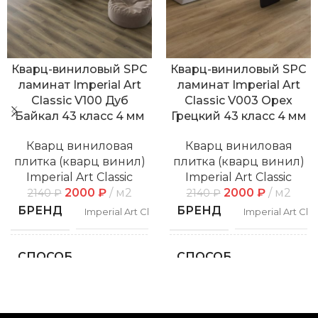
Кварц-виниловый SPC
Кварц-виниловый SPC
ламинат Imperial Art
ламинат Imperial Art
Classic V100 Дуб
Classic V003 Орех
Байкал 43 класс 4 мм
Грецкий 43 класс 4 мм
Кварц виниловая
Кварц виниловая
плитка (кварц винил)
плитка (кварц винил)
Imperial Art Classic
Imperial Art Classic
2000
₽
м2
2000
₽
м2
2140
₽
2140
₽
БРЕНД
БРЕНД
Imperial Art Classic
Imperial Art Clas
СПОСОБ
СПОСОБ
Замковой
Замко
УКЛАДКИ
УКЛАДКИ