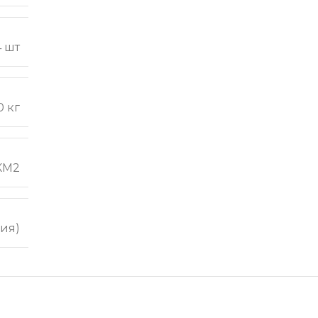
4 шт
0 кг
КМ2
ия)