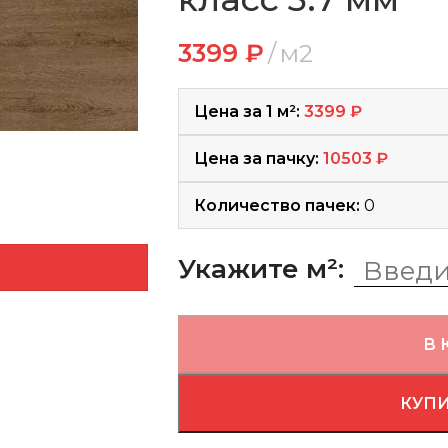
3399
₽
м2
Цена за 1 м²:
3399
₽
Цена за пачку:
10503
₽
Количество пачек:
0
Укажите м²:
В 
КУПИ