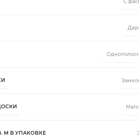
С фас
Дер
Однополос
КИ
Замко
ДОСКИ
Мато
. М В УПАКОВКЕ