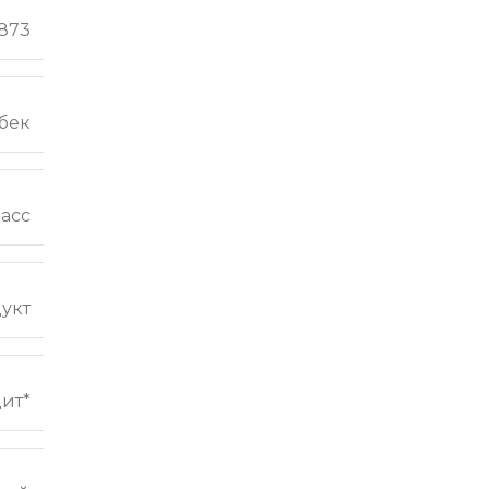
873
бек
ласс
укт
ит*