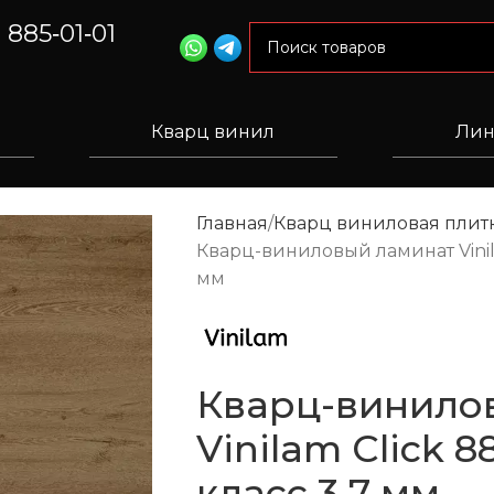
) 885‑01‑01
Кварц винил
Лин
Главная
Кварц виниловая плитк
Кварц-виниловый ламинат Vinila
мм
Кварц-винило
Vinilam Click 
класс 3.7 мм