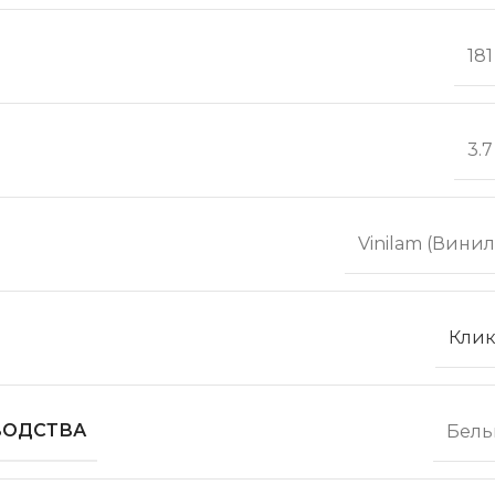
18
3.
Vinilam (Вини
Клик
ВОДСТВА
Бель