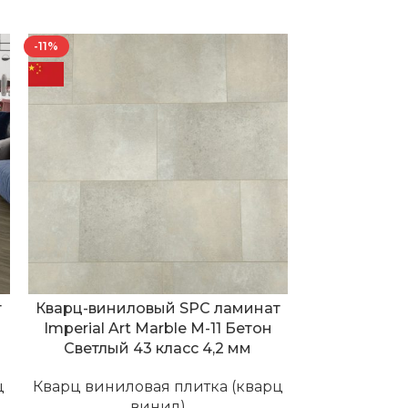
-11%
-11%
т
Кварц-виниловый SPC ламинат
Кварц-вини
Imperial Art Marble M-11 Бетон
Imperial
Светлый 43 класс 4,2 мм
Мрамор Ка
ц
Кварц виниловая плитка (кварц
винил)
Кварц винил