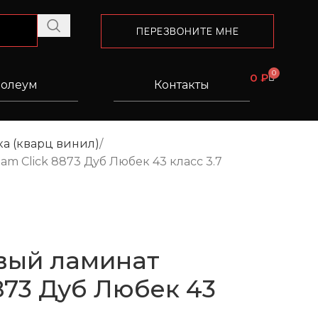
ПЕРЕЗВОНИТЕ МНЕ
0
0
₽
олеум
Контакты
а (кварц винил)
m Click 8873 Дуб Любек 43 класс 3.7
вый ламинат
8873 Дуб Любек 43