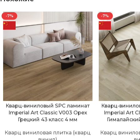
-7%
-7%
Кварц-виниловый SPC ламинат
Кварц-винило
Imperial Art Classic V003 Орех
Imperial Art 
Грецкий 43 класс 4 мм
Гималайский
Кварц виниловая плитка (кварц
Кварц винилов
винил)
в