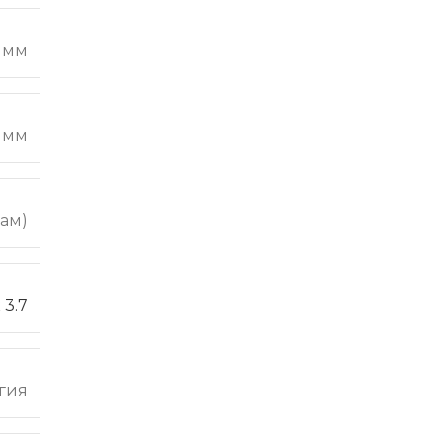
1 мм
7 мм
лам)
 3.7
гия