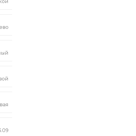
кой
ево
ный
вой
вая
3.09