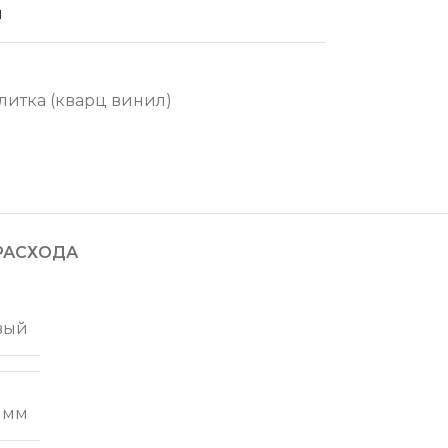
й
литка (кварц винил)
РАСХОДА
вый
 мм