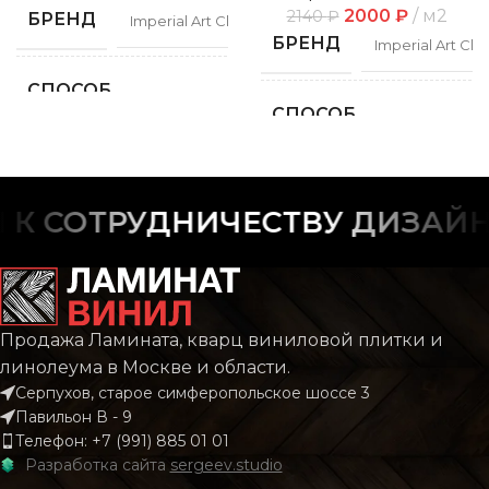
2000
₽
м2
2140
₽
БРЕНД
Imperial Art Classic
БРЕНД
Imperial Art Clas
СПОСОБ
Замковой
УКЛАДКИ
СПОСОБ
Замко
УКЛАДКИ
ФАСКА
С фаской
ФАСКА
С фас
 СОТРУДНИЧЕСТВУ ДИЗАЙНЕ
РИСУНОК
Дерево
РИСУНОК
Дере
КОЛЛЕКЦИЯ
CLASSIC
Продажа Ламината, кварц виниловой плитки и
КОЛЛЕКЦИЯ
CLAS
линолеума в Москве и области.
Серпухов, старое симферопольское шоссе 3
КОЛИЧЕСТВО КВ.
2.196
Павильон В - 9
М В УПАКОВКЕ
КОЛИЧЕСТВО КВ.
2.
Телефон: +7 (991) 885 01 01
М В УПАКОВКЕ
Разработка сайта
sergeev.studio