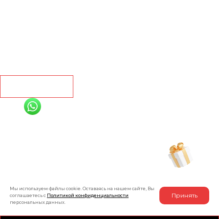
Кварц винил
Линолеум
Контакты
Рассчитать
+7 (991) 885-01-01
Мы онлайн
Рассчитать индивидуальную скидку
на товар
Мы используем файлы cookie. Оставаясь на нашем сайте, Вы
Принять
соглашаетесь с
Политикой конфиденциальности
персональных данных.