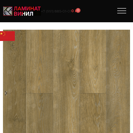
0
0
₽
+7 (991) 885‑01‑01