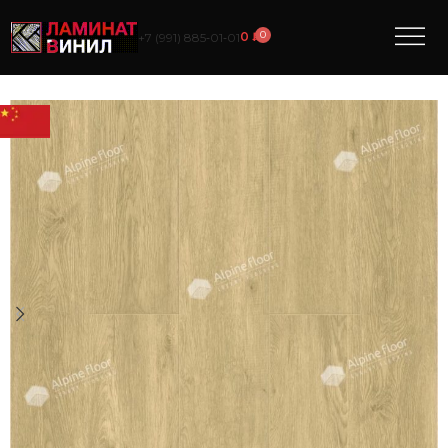
0
0
₽
+7 (991) 885‑01‑01