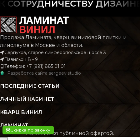
С фас
СОТРУДНИЧЕСТВУ ДИЗАЙНЕР
РИСУНОК
Дерево
Плит
РИСУНОК
Каме
Мрам
КОЛЛЕКЦИЯ
CLASSIC
Продажа Ламината, кварц виниловой плитки и
линолеума в Москве и области.
КОЛЛЕКЦИЯ
Mar
Серпухов, старое симферопольское шоссе 3
КОЛИЧЕСТВО КВ.
2.196
Павильон В - 9
М В УПАКОВКЕ
Телефон: +7 (991) 885 01 01
КОЛИЧЕСТВО КВ.
Разработка сайта
sergeev.studio
1
М В УПАКОВКЕ
КЛАСС
43 класс
ПОСЛЕДНИЕ СТАТЬИ
КЛАСС
43 кл
ЛИЧНЫЙ КАБИНЕТ
ТОЛЩИНА
4 мм
КВАРЦ ВИНИЛ
ТОЛЩИНА
4.2
ЦВЕТ
Бежевый
ЛАМИНАТ
Скидка по звонку
Не является публичной офертой.
ЦВЕТ
Бежев