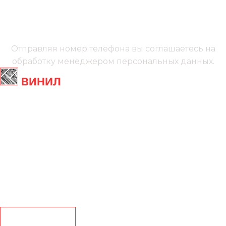
+7 (991) 885‑01‑01‬
Мы онлайн
Отправляя номер телефона вы соглашаетесь на
обработку менеджером
персональных данных.
Главная
Ламинат
Кварц винил
Линолеум
Контакты
Рассчитать