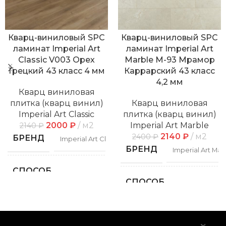
Кварц-виниловый SPC
Кварц-виниловый SPC
ламинат Imperial Art
ламинат Imperial Art
Classic V003 Орех
Marble M-93 Мрамор
Грецкий 43 класс 4 мм
Каррарский 43 класс
4,2 мм
Кварц виниловая
плитка (кварц винил)
Кварц виниловая
Imperial Art Classic
плитка (кварц винил)
2000
₽
м2
Imperial Art Marble
2140
₽
2140
₽
м2
2400
₽
БРЕНД
Imperial Art Classic
БРЕНД
Imperial Art Mar
СПОСОБ
Замковой
УКЛАДКИ
СПОСОБ
Замко
УКЛАДКИ
ФАСКА
С фаской
ФАСКА