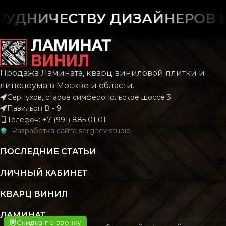
ФАСКА
С фаской
ФАСКА
С фас
УДНИЧЕСТВУ ДИЗАЙНЕРОВ И 
РИСУНОК
Дерево
Плит
РИСУНОК
Каме
Мрам
КОЛЛЕКЦИЯ
CLASSIC
Продажа Ламината, кварц виниловой плитки и
линолеума в Москве и области.
КОЛЛЕКЦИЯ
Mar
Серпухов, старое симферопольское шоссе 3
КОЛИЧЕСТВО КВ.
2.196
Павильон В - 9
М В УПАКОВКЕ
Телефон: +7 (991) 885 01 01
КОЛИЧЕСТВО КВ.
Разработка сайта
sergeev.studio
1
М В УПАКОВКЕ
КЛАСС
43 класс
ПОСЛЕДНИЕ СТАТЬИ
КЛАСС
43 кл
ЛИЧНЫЙ КАБИНЕТ
ТОЛЩИНА
4 мм
КВАРЦ ВИНИЛ
ТОЛЩИНА
4.2
ЦВЕТ
Бежевый
ЛАМИНАТ
Скидка по звонку