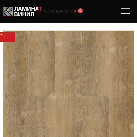
0
0
₽
+7 (991) 885‑01‑01