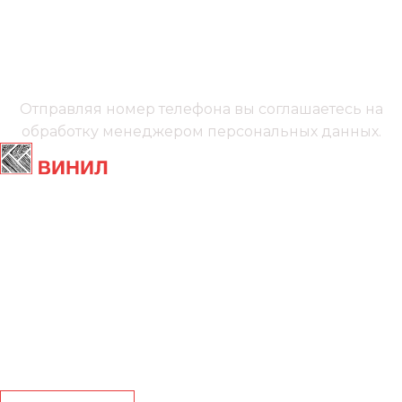
+7 (991) 885‑01‑01‬
Мы онлайн
Отправляя номер телефона вы соглашаетесь на
обработку менеджером
персональных данных.
Главная
Ламинат
Кварц винил
Линолеум
Контакты