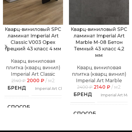
Кварц-виниловый SPC
Кварц-виниловый SPC
ламинат Imperial Art
ламинат Imperial Art
Classic V003 Орех
Marble M-08 Бетон
Грецкий 43 класс 4 мм
Темный 43 класс 4,2
мм
Кварц виниловая
плитка (кварц винил)
Кварц виниловая
Imperial Art Classic
плитка (кварц винил)
2000
₽
м2
Imperial Art Marble
2140
₽
2140
₽
м2
2400
₽
БРЕНД
Imperial Art Classic
БРЕНД
Imperial Art Mar
СПОСОБ
Замковой
УКЛАДКИ
СПОСОБ
Замко
УКЛАДКИ