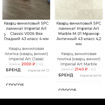
Кварц-виниловый SPC
Кварц-виниловый SPC
ламинат Imperial Art
ламинат Imperial Art
Classic V006 Вяз
Marble M-01 Мрамор
Гладкий 43 класс 4 мм
Античный 43 класс 4,2
мм
Кварц виниловая
плитка (кварц винил)
Кварц виниловая
Imperial Art Classic
плитка (кварц винил)
2000
₽
м2
Imperial Art Marble
2140
₽
2140
₽
м2
2400
₽
БРЕНД
Imperial Art Classic
БРЕНД
Imperial Art Mar
СПОСОБ
Замковой
УКЛАДКИ
СПОСОБ
Замко
УКЛАДКИ