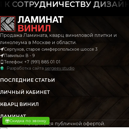
ФАСКА
С фаской
 СОТРУДНИЧЕСТВУ ДИЗАЙНЕ
ФАСКА
С фас
РИСУНОК
Дерево
Плит
РИСУНОК
Каме
Продажа Ламината, кварц виниловой плитки и
Мрам
КОЛЛЕКЦИЯ
CLASSIC
линолеума в Москве и области.
Серпухов, старое симферопольское шоссе 3
КОЛЛЕКЦИЯ
Mar
Павильон В - 9
КОЛИЧЕСТВО КВ.
2.196
Телефон: +7 (991) 885 01 01
М В УПАКОВКЕ
Разработка сайта
sergeev.studio
КОЛИЧЕСТВО КВ.
1
М В УПАКОВКЕ
ПОСЛЕДНИЕ СТАТЬИ
КЛАСС
43 класс
ЛИЧНЫЙ КАБИНЕТ
КЛАСС
43 кл
ТОЛЩИНА
4 мм
КВАРЦ ВИНИЛ
ТОЛЩИНА
ЛАМИНАТ
4.2
ЦВЕТ
Бежевый
Скидка по звонку
Не является публичной офертой.