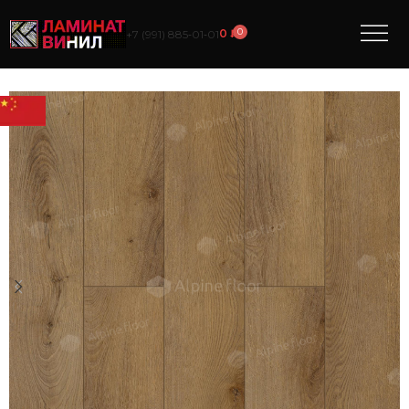
0
0
₽
+7 (991) 885‑01‑01