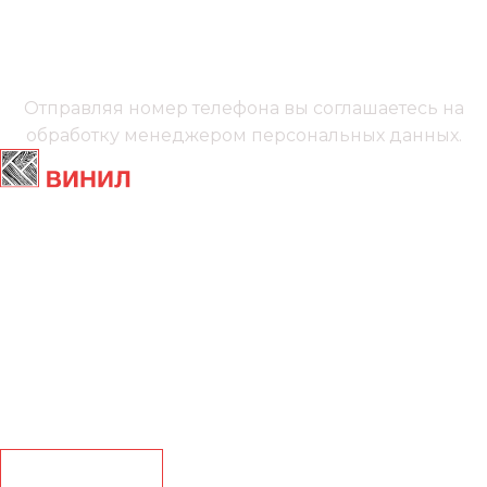
+7 (991) 885‑01‑01‬
Мы онлайн
Отправляя номер телефона вы соглашаетесь на
обработку менеджером
персональных данных.
Главная
Ламинат
Кварц винил
Линолеум
Контакты
Рассчитать