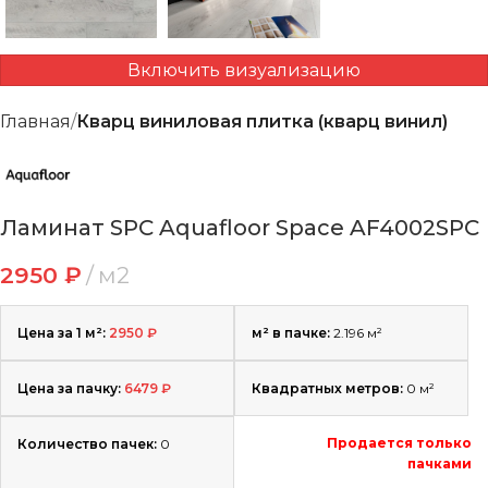
Включить визуализацию
Главная
Кварц виниловая плитка (кварц винил)
Ламинат SPC Aquafloor Space AF4002SPC
2950
₽
м2
Цена за 1 м²:
2950
₽
м² в пачке:
2.196 м²
Цена за пачку:
6479
₽
Квадратных метров:
0
м²
Продается только
Количество пачек:
0
пачками