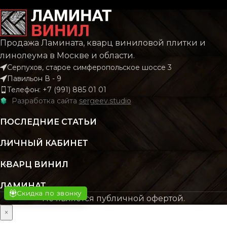
РИСУНОК
РИСУНОК
Дерево
Дере
Продажа Ламината, кварц виниловой плитки и
КОЛЛЕКЦИЯ
КОЛЛЕКЦИЯ
CLASSIC
CLAS
линолеума в Москве и области.
Серпухов, старое симферопольское шоссе 3
Павильон В - 9
КОЛИЧЕСТВО КВ.
КОЛИЧЕСТВО КВ.
2.196
2.
Телефон: +7 (991) 885 01 01
М В УПАКОВКЕ
М В УПАКОВКЕ
Разработка сайта
sergeev.studio
ПОСЛЕДНИЕ СТАТЬИ
КЛАСС
КЛАСС
43 класс
43 кл
ЛИЧНЫЙ КАБИНЕТ
ТОЛЩИНА
ТОЛЩИНА
4 мм
4
КВАРЦ ВИНИЛ
ЛАМИНАТ
ЦВЕТ
ЦВЕТ
Серый
Бежев
Скидка по звонку
Не является публичной офертой.
×
ОСНОВНОЙ
ОСНОВНОЙ