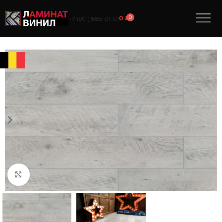
0
0
₽
+7 (991) 885‑01‑01
Нажмите, чтобы увеличить