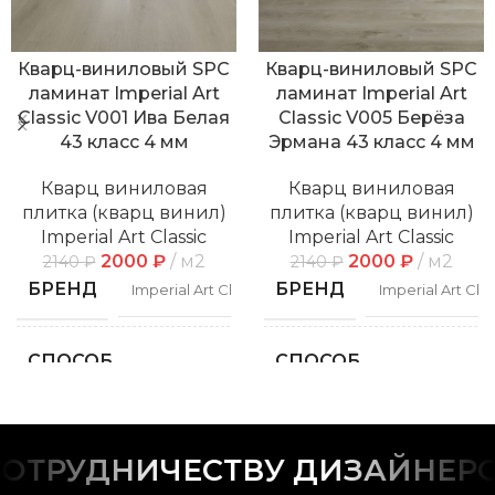
Кварц-виниловый SPC
Кварц-виниловый SPC
ламинат Imperial Art
ламинат Imperial Art
Classic V001 Ива Белая
Classic V005 Берёза
43 класс 4 мм
Эрмана 43 класс 4 мм
Кварц виниловая
Кварц виниловая
плитка (кварц винил)
плитка (кварц винил)
Imperial Art Classic
Imperial Art Classic
2000
₽
м2
2000
₽
м2
2140
₽
2140
₽
БРЕНД
БРЕНД
Imperial Art Classic
Imperial Art Clas
СПОСОБ
СПОСОБ
Замковой
Замко
УКЛАДКИ
УКЛАДКИ
ФАСКА
ФАСКА
С фаской
С фас
ТРУДНИЧЕСТВУ ДИЗАЙНЕРОВ