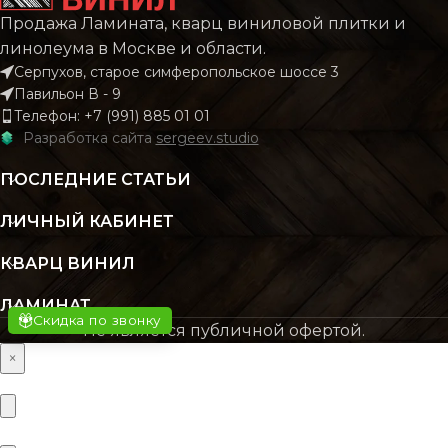
Продажа Ламината, кварц виниловой плитки и
КОЛЛЕКЦИЯ
КОЛЛЕКЦИЯ
CLASSIC
CLAS
линолеума в Москве и области.
Серпухов, старое симферопольское шоссе 3
Павильон В - 9
КОЛИЧЕСТВО КВ.
КОЛИЧЕСТВО КВ.
2.196
2.
Телефон: +7 (991) 885 01 01
М В УПАКОВКЕ
М В УПАКОВКЕ
Разработка сайта
sergeev.studio
ПОСЛЕДНИЕ СТАТЬИ
КЛАСС
КЛАСС
43 класс
43 кл
ЛИЧНЫЙ КАБИНЕТ
ТОЛЩИНА
ТОЛЩИНА
4 мм
4
КВАРЦ ВИНИЛ
ЛАМИНАТ
ЦВЕТ
ЦВЕТ
Бежевый
Бежев
Скидка по звонку
Не является публичной офертой.
×
ОСНОВНОЙ
ОСНОВНОЙ
SPC
S
МАТЕРИАЛ
МАТЕРИАЛ