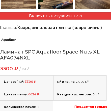
Включить визуализацию
Главная
Кварц виниловая плитка (кварц винил)
Ламинат SPC Aquafloor Space Nuts XL
AF4074NXL
3300
₽
м2
Цена за 1 м²:
3300
₽
м² в пачке:
2.007 м²
Цена за пачку:
6624
₽
Квадратных метров:
0
м²
Продается только
Количество пачек:
0