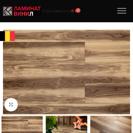
0
0
₽
+7 (991) 885‑01‑01
Нажмите, чтобы увеличить