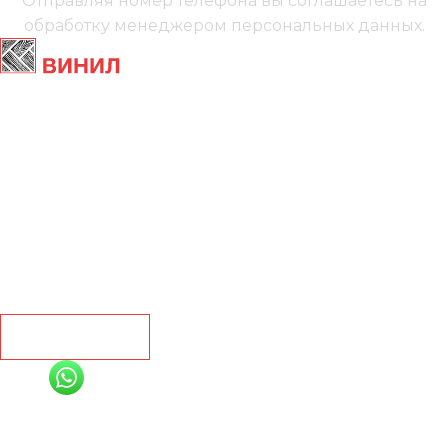
Отправляя номер телефона вы соглашаетесь на
обработку менеджером
персональных данных.
Главная
Ламинат
Кварц винил
Линолеум
Контакты
Рассчитать
+7 (991) 885-01-01
Мы онлайн