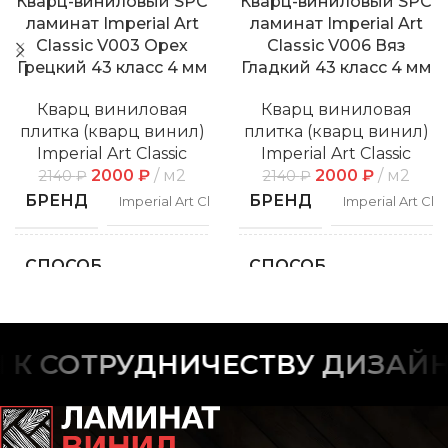
Кварц-виниловый SPC
Кварц-виниловый SPC
ламинат Imperial Art
ламинат Imperial Art
Classic V003 Орех
Classic V006 Вяз
Грецкий 43 класс 4 мм
Гладкий 43 класс 4 мм
Кварц виниловая
Кварц виниловая
плитка (кварц винил)
плитка (кварц винил)
Imperial Art Classic
Imperial Art Classic
2000
₽
м2
2000
₽
м2
2140
₽
2140
₽
БРЕНД
БРЕНД
Imperial Art Classic
Imperial Art Clas
СПОСОБ
СПОСОБ
Замковой
Замко
УКЛАДКИ
УКЛАДКИ
ФАСКА
ФАСКА
С фаской
С фас
 СОТРУДНИЧЕСТВУ ДИЗАЙНЕ
РИСУНОК
РИСУНОК
Дерево
Дере