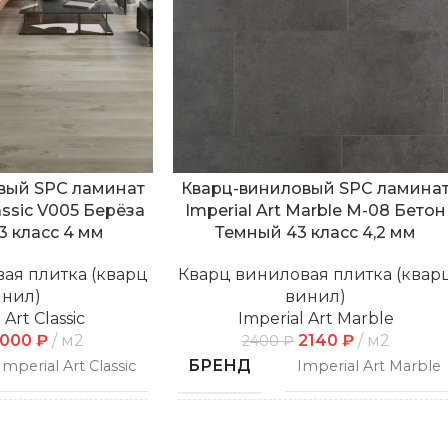
вый SPC ламинат
Кварц-виниловый SPC ламина
lassic V005 Берёза
Imperial Art Marble M-08 Бетон
3 класс 4 мм
Темный 43 класс 4,2 мм
ая плитка (кварц
Кварц виниловая плитка (квар
инил)
винил)
 Art Classic
Imperial Art Marble
2000
₽
м2
2140
₽
м2
2400
₽
БРЕНД
Imperial Art Classic
Imperial Art Marble
СПОСОБ
Замковой
Замковой