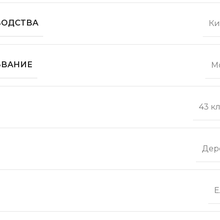
ВОДСТВА
Ки
ЗВАНИЕ
М
43 к
Дер
Е