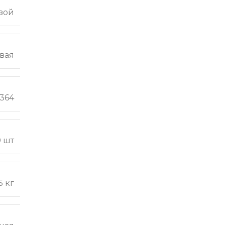
вой
вая
.364
 шт
5 кг