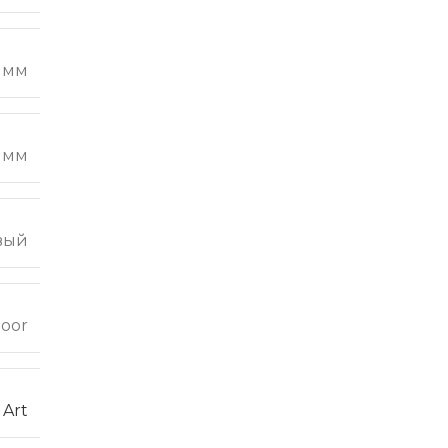
0 мм
 мм
вый
loor
Art