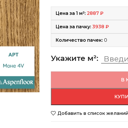
Цена за 1 м²:
2887
₽
Цена за пачку:
3938
₽
Количество пачек:
0
Укажите м²:
В 
КУПИ
Добавить в список желани