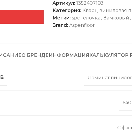
Артикул:
1352407168
Категория:
Кварц виниловая п
Метки:
spc
,
ёлочка
,
Замковый
,
Brand:
Aspenfloor
ИСАНИЕ
О БРЕНДЕ
ИНФОРМАЦИЯ
КАЛЬКУЛЯТОР 
ОВ
Ламинат винило
640
С фас