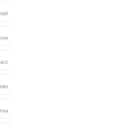
тай
оне
ласс
ево
лка