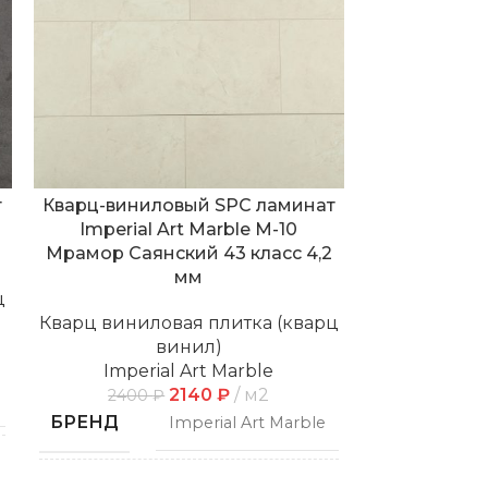
т
Кварц-виниловый SPC ламинат
Кварц-вини
Imperial Art Marble M-10
со встро
Мрамор Саянский 43 класс 4,2
Imperial Ar
мм
Темный 
ц
Кварц виниловая плитка (кварц
Кварц винил
винил)
Imperial Art Marble
Imper
2140
₽
м2
2400
₽
2875
БРЕНД
БРЕНД
Imperial Art Marble