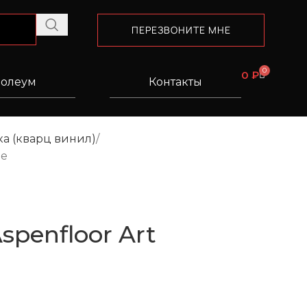
ПЕРЕЗВОНИТЕ МНЕ
0
0
₽
олеум
Контакты
а (кварц винил)
не
penfloor Art