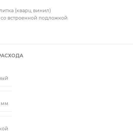
литка (кварц винил)
со встроенной подложкой
РАСХОДА
вый
 мм
кой