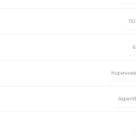
11
6
Коричне
Aspenf