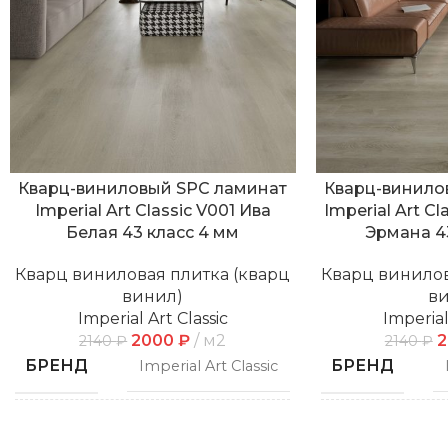
Кварц-виниловый SPC ламинат
Кварц-винило
Imperial Art Classic V001 Ива
Imperial Art C
Белая 43 класс 4 мм
Эрмана 4
Кварц виниловая плитка (кварц
Кварц винилов
винил)
в
Imperial Art Classic
Imperial
2000
₽
м2
2140
₽
2140
₽
БРЕНД
БРЕНД
Imperial Art Classic
СПОСОБ
СПОСОБ
Замковой