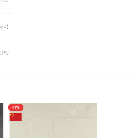
ная
ия)
SPC
-11%
-10%