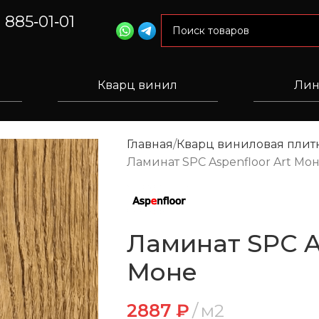
) 885‑01‑01
Кварц винил
Лин
Главная
Кварц виниловая плитк
Ламинат SPC Aspenfloor Art Мо
Ламинат SPC As
Моне
2887
₽
м2