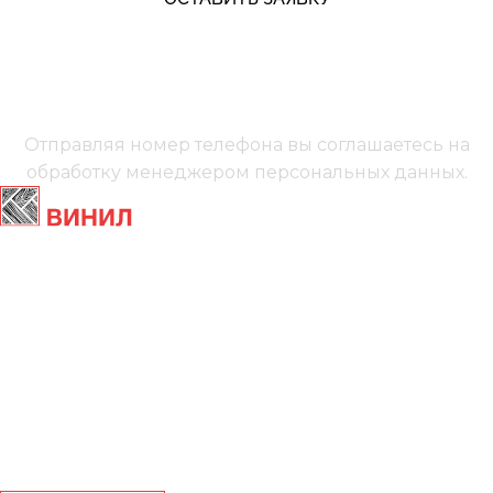
+7 (991) 885‑01‑01‬
Мы онлайн
Отправляя номер телефона вы соглашаетесь на
обработку менеджером
персональных данных.
Главная
Ламинат
Кварц винил
Линолеум
Контакты