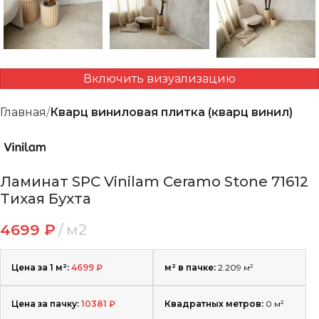
Включить визуализацию
Главная
Кварц виниловая плитка (кварц винил)
Ламинат SPC Vinilam Ceramo Stone 71612
Тихая Бухта
4699
₽
м2
Цена за 1 м²:
4699
₽
м² в пачке:
2.209 м²
Цена за пачку:
10381
₽
Квадратных метров:
0
м²