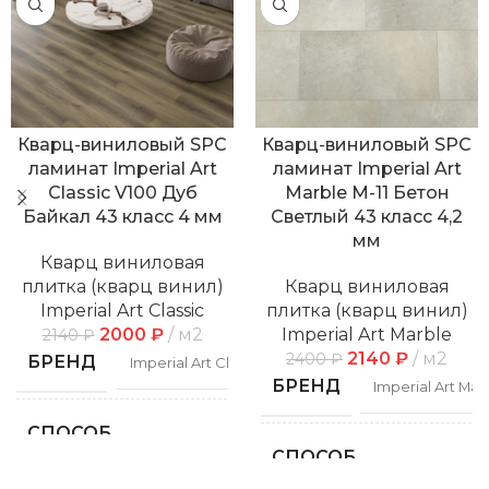
Кварц-виниловый SPC
Кварц-виниловый SPC
ламинат Imperial Art
ламинат Imperial Art
Classic V100 Дуб
Marble M-11 Бетон
Байкал 43 класс 4 мм
Светлый 43 класс 4,2
мм
Кварц виниловая
плитка (кварц винил)
Кварц виниловая
Imperial Art Classic
плитка (кварц винил)
2000
₽
м2
Imperial Art Marble
2140
₽
2140
₽
м2
2400
₽
БРЕНД
Imperial Art Classic
БРЕНД
Imperial Art Mar
СПОСОБ
Замковой
УКЛАДКИ
СПОСОБ
Замко
УКЛАДКИ