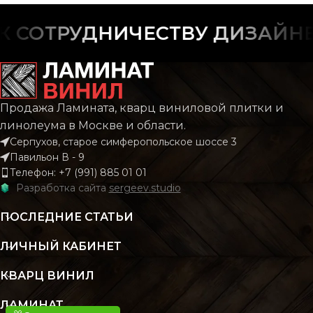
ФАСКА
С фаской
СОТРУДНИЧЕСТВУ ДИЗАЙНЕР
ФАСКА
С фас
РИСУНОК
Дерево
Плит
РИСУНОК
Каме
Продажа Ламината, кварц виниловой плитки и
Мрам
КОЛЛЕКЦИЯ
CLASSIC
линолеума в Москве и области.
Серпухов, старое симферопольское шоссе 3
КОЛЛЕКЦИЯ
Mar
Павильон В - 9
КОЛИЧЕСТВО КВ.
2.196
Телефон: +7 (991) 885 01 01
М В УПАКОВКЕ
Разработка сайта
sergeev.studio
КОЛИЧЕСТВО КВ.
1
М В УПАКОВКЕ
ПОСЛЕДНИЕ СТАТЬИ
КЛАСС
43 класс
ЛИЧНЫЙ КАБИНЕТ
КЛАСС
43 кл
ТОЛЩИНА
4 мм
КВАРЦ ВИНИЛ
ТОЛЩИНА
ЛАМИНАТ
4.2
ЦВЕТ