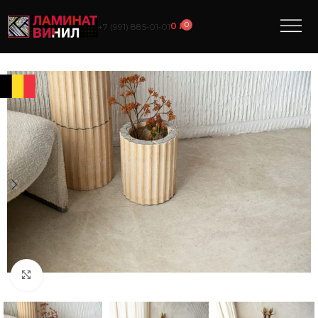
0
0
₽
+7 (991) 885‑01‑01
Нажмите, чтобы увеличить