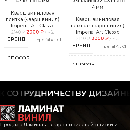
43 класс 4 мм
Гималайский 43 класс
4 мм
Кварц виниловая
плитка (кварц винил)
Кварц виниловая
Imperial Art Classic
плитка (кварц винил)
2000
₽
м2
Imperial Art Classic
2140
₽
2000
₽
м2
2140
₽
БРЕНД
Imperial Art Classic
БРЕНД
Imperial Art Clas
СПОСОБ
Замковой
УКЛАДКИ
СПОСОБ
Замко
УКЛАДКИ
ФАСКА
С фаской
ФАСКА
С фас
СОТРУДНИЧЕСТВУ ДИЗАЙНЕР
РИСУНОК
Дерево
РИСУНОК
Дере
КОЛЛЕКЦИЯ
CLASSIC
Продажа Ламината, кварц виниловой плитки и
КОЛЛЕКЦИЯ
CLAS