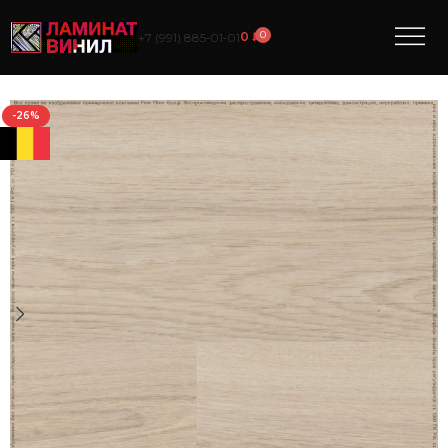
0
0
₽
+7 (991) 885‑01‑01
-26%