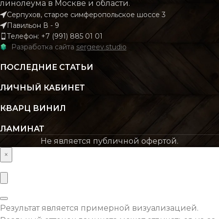
линолеума в Москве и области.
Серпухов, старое симферопольское шоссе 3
КОЛИЧЕСТВО КВ.
2.196
Павильон В - 9
М В УПАКОВКЕ
КОЛИЧЕСТВО КВ.
2.
Телефон: +7 (991) 885 01 01
М В УПАКОВКЕ
Разработка сайта
sergeev.studio
КЛАСС
43 класс
ПОСЛЕДНИЕ СТАТЬИ
КЛАСС
43 кл
ЛИЧНЫЙ КАБИНЕТ
ТОЛЩИНА
4 мм
ТОЛЩИНА
4
КВАРЦ ВИНИЛ
ЦВЕТ
Серый
ЛАМИНАТ
ЦВЕТ
Бежев
Не является публичной офертой.
×
ОСНОВНОЙ
SPC
МАТЕРИАЛ
ОСНОВНОЙ
S
МАТЕРИАЛ
ВЛАГОСТОЙКОСТЬ
Да
Результат является примерной визуализацией.
ВЛАГОСТОЙКОСТЬ