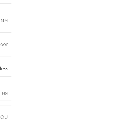
5 мм
loor
less
гия
SOU