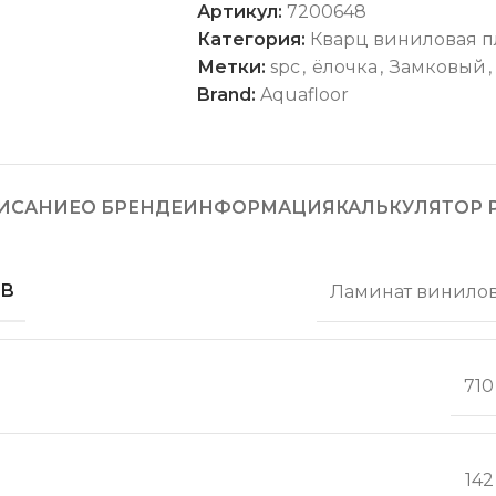
Артикул:
7200648
Категория:
Кварц виниловая п
Метки:
spc
,
ёлочка
,
Замковый
,
Brand:
Aquafloor
ИСАНИЕ
О БРЕНДЕ
ИНФОРМАЦИЯ
КАЛЬКУЛЯТОР 
ОВ
Ламинат винило
710
142