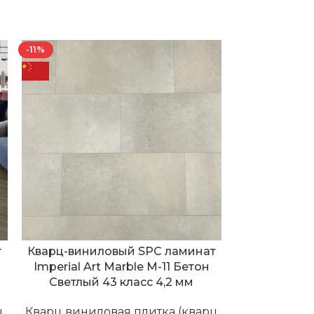
-11%
-10%
т
Кварц-виниловый SPC ламинат
Кварц-вини
Imperial Art Marble M-11 Бетон
со встро
Светлый 43 класс 4,2 мм
Imperial Ar
Светлый 
ц
Кварц виниловая плитка (кварц