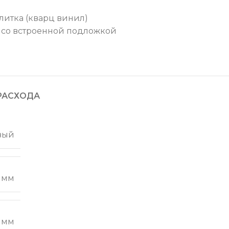
литка (кварц винил)
со встроенной подложкой
РАСХОДА
вый
 мм
 мм