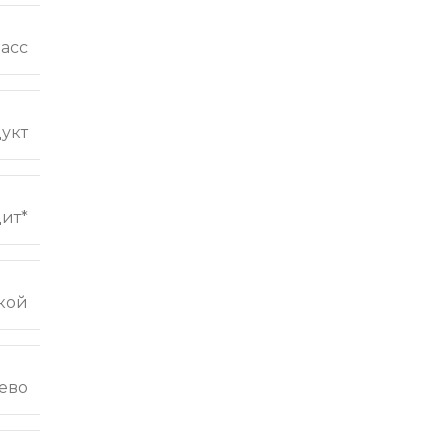
ласс
укт
ит*
кой
ево