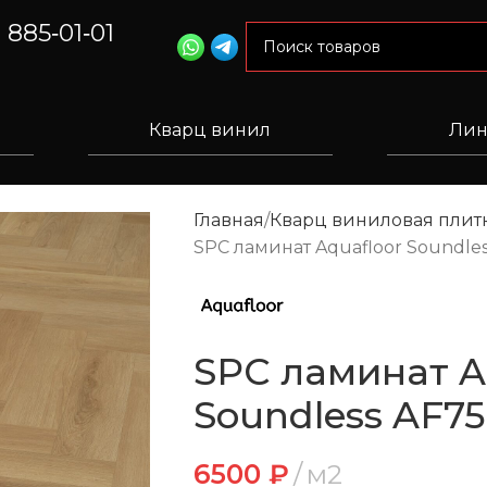
) 885‑01‑01
Кварц винил
Лин
Главная
Кварц виниловая плитк
SPC ламинат Aquafloor Soundle
SPC ламинат A
Soundless AF7
6500
₽
м2