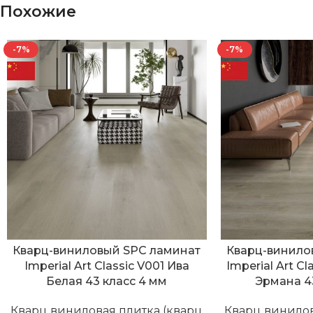
Похожие
-7%
-7%
Кварц-виниловый SPC ламинат
Кварц-винило
Imperial Art Classic V001 Ива
Imperial Art C
Белая 43 класс 4 мм
Эрмана 4
Кварц виниловая плитка (кварц
Кварц винилов