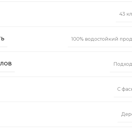
43 к
ТЬ
100% водостойкий прод
ОЛОВ
Подход
С фас
Дер