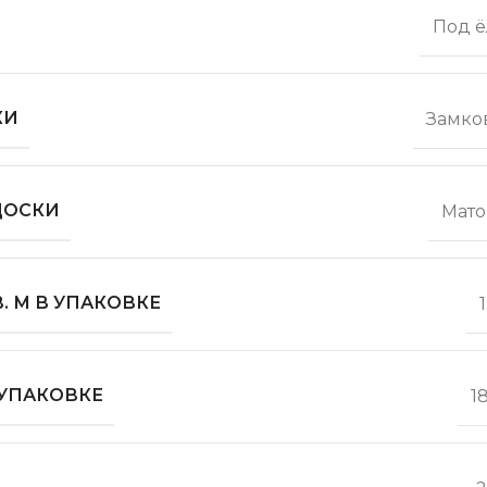
Под ё
КИ
Замко
ДОСКИ
Мато
. М В УПАКОВКЕ
1
 УПАКОВКЕ
1