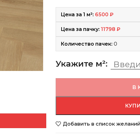
Цена за 1 м²:
6500
₽
Цена за пачку:
11798
₽
Количество пачек:
0
Укажите м²:
В 
КУПИ
Добавить в список желани