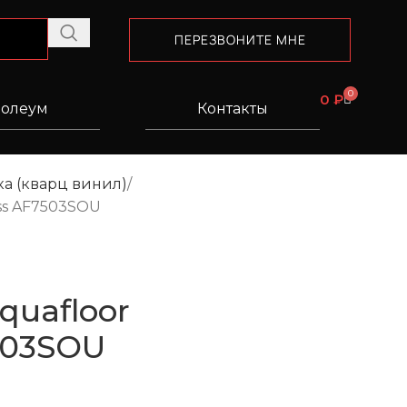
ПЕРЕЗВОНИТЕ МНЕ
0
0
₽
олеум
Контакты
а (кварц винил)
ss AF7503SOU
quafloor
503SOU