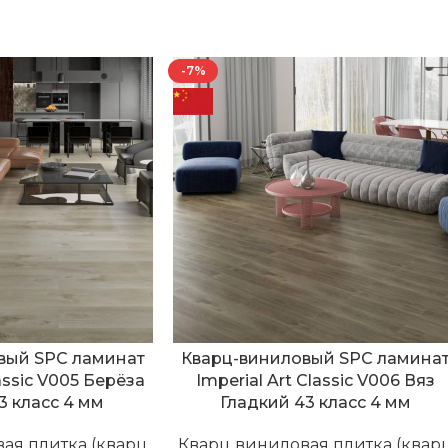
-7%
вый SPC ламинат
Кварц-виниловый SPC ламина
lassic V005 Берёза
Imperial Art Classic V006 Вяз
3 класс 4 мм
Гладкий 43 класс 4 мм
ая плитка (кварц
Кварц виниловая плитка (квар