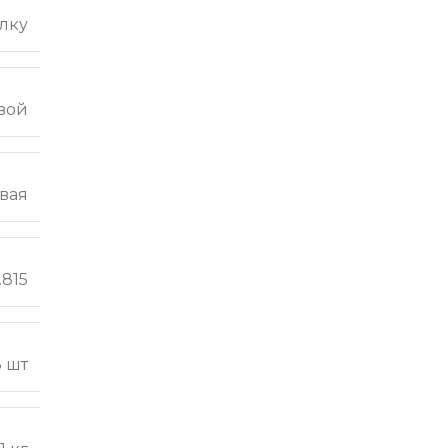
лку
вой
вая
.815
8 шт