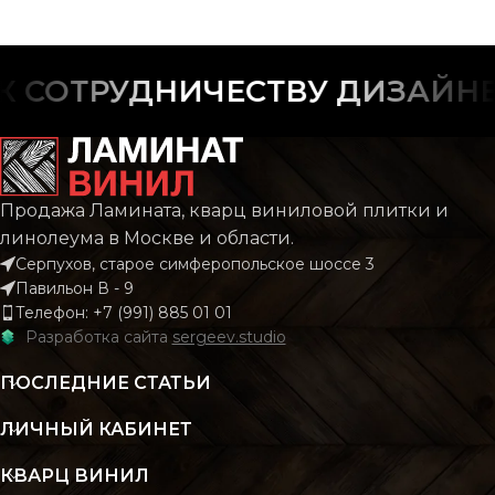
УКЛАДКИ
ФАСКА
С фаской
ФАСКА
С фас
СОТРУДНИЧЕСТВУ ДИЗАЙНЕР
РИСУНОК
Дерево
РИСУНОК
Дере
КОЛЛЕКЦИЯ
CLASSIC
Продажа Ламината, кварц виниловой плитки и
КОЛЛЕКЦИЯ
CLAS
линолеума в Москве и области.
Серпухов, старое симферопольское шоссе 3
КОЛИЧЕСТВО КВ.
2.196
Павильон В - 9
М В УПАКОВКЕ
КОЛИЧЕСТВО КВ.
2.
Телефон: +7 (991) 885 01 01
М В УПАКОВКЕ
Разработка сайта
sergeev.studio
КЛАСС
43 класс
ПОСЛЕДНИЕ СТАТЬИ
КЛАСС
43 кл
ЛИЧНЫЙ КАБИНЕТ
ТОЛЩИНА
4 мм
ТОЛЩИНА
4
КВАРЦ ВИНИЛ