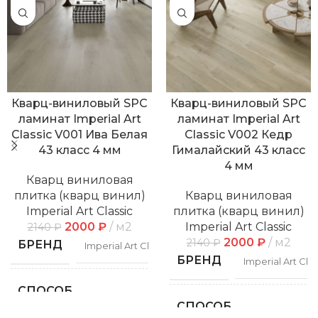
Кварц-виниловый SPC
Кварц-виниловый SPC
ламинат Imperial Art
ламинат Imperial Art
Classic V001 Ива Белая
Classic V002 Кедр
43 класс 4 мм
Гималайский 43 класс
4 мм
Кварц виниловая
плитка (кварц винил)
Кварц виниловая
Imperial Art Classic
плитка (кварц винил)
2000
₽
м2
Imperial Art Classic
2140
₽
2000
₽
м2
2140
₽
БРЕНД
Imperial Art Classic
БРЕНД
Imperial Art Clas
СПОСОБ
Замковой
УКЛАДКИ
СПОСОБ
Замко