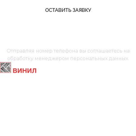
ОСТАВИТЬ ЗАЯВКУ
+7 (991) 885‑01‑01‬
Мы онлайн
Отправляя номер телефона вы соглашаетесь на
обработку менеджером
персональных данных.
Главная
Ламинат
Кварц винил
Линолеум