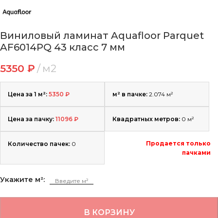
Виниловый ламинат Aquafloor Parquet
AF6014PQ 43 класс 7 мм
5350
₽
м2
Цена за 1 м²:
5350
₽
м² в пачке:
2.074 м²
Цена за пачку:
11096
₽
Квадратных метров:
0
м²
Продается только
Количество пачек:
0
пачками
Укажите м²:
В КОРЗИНУ