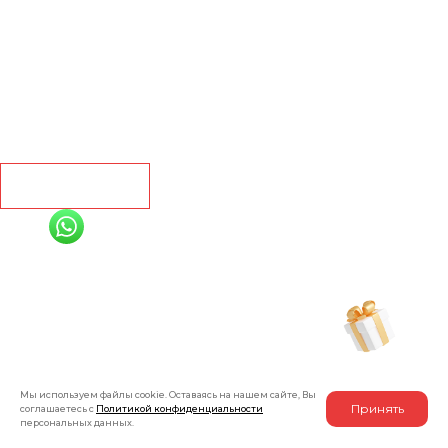
Ламинат
Кварц винил
Линолеум
Контакты
Рассчитать
+7 (991) 885-01-01
Мы онлайн
Рассчитать индивидуальную скидку
на товар
Мы используем файлы cookie. Оставаясь на нашем сайте, Вы
Принять
соглашаетесь с
Политикой конфиденциальности
персональных данных.