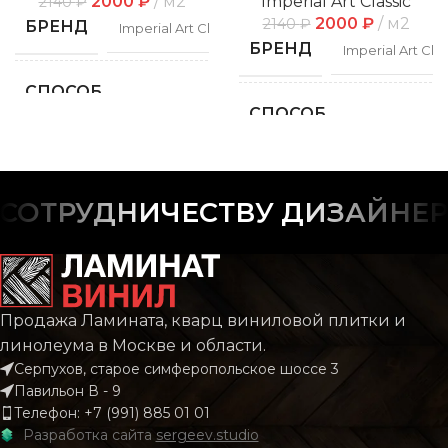
2000
₽
м2
Imperial Art Classic
2140
₽
2000
₽
м2
2140
₽
БРЕНД
Imperial Art Classic
БРЕНД
Imperial Art Clas
СПОСОБ
Замковой
УКЛАДКИ
СПОСОБ
Замко
УКЛАДКИ
ФАСКА
С фаской
ФАСКА
С фас
ОТРУДНИЧЕСТВУ ДИЗАЙНЕРО
РИСУНОК
Дерево
РИСУНОК
Дере
КОЛЛЕКЦИЯ
CLASSIC
Продажа Ламината, кварц виниловой плитки и
КОЛЛЕКЦИЯ
CLAS
линолеума в Москве и области.
Серпухов, старое симферопольское шоссе 3
КОЛИЧЕСТВО КВ.
2.196
Павильон В - 9
М В УПАКОВКЕ
КОЛИЧЕСТВО КВ.
2.
Телефон: +7 (991) 885 01 01
М В УПАКОВКЕ
Разработка сайта
sergeev.studio