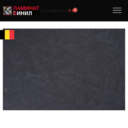
0
0
₽
+7 (991) 885‑01‑01