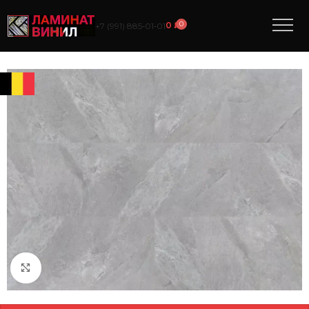
0
0
₽
+7 (991) 885‑01‑01
Нажмите, чтобы увеличить