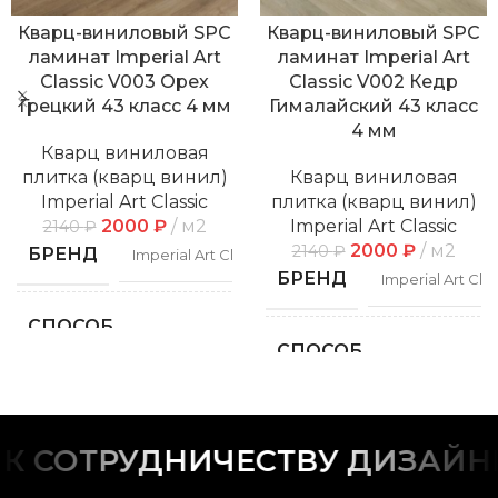
Кварц-виниловый SPC
Кварц-виниловый SPC
ламинат Imperial Art
ламинат Imperial Art
Classic V003 Орех
Classic V002 Кедр
Грецкий 43 класс 4 мм
Гималайский 43 класс
4 мм
Кварц виниловая
плитка (кварц винил)
Кварц виниловая
Imperial Art Classic
плитка (кварц винил)
2000
₽
м2
Imperial Art Classic
2140
₽
2000
₽
м2
2140
₽
БРЕНД
Imperial Art Classic
БРЕНД
Imperial Art Clas
СПОСОБ
Замковой
УКЛАДКИ
СПОСОБ
Замко
УКЛАДКИ
ФАСКА
С фаской
ФАСКА
С фас
 СОТРУДНИЧЕСТВУ ДИЗАЙНЕ
РИСУНОК
Дерево