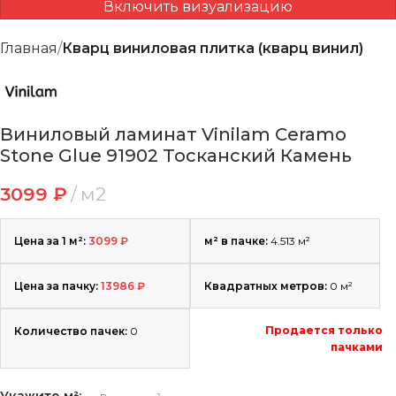
Включить визуализацию
Главная
Кварц виниловая плитка (кварц винил)
Виниловый ламинат Vinilam Ceramo
Stone Glue 91902 Тосканский Камень
3099
₽
м2
Цена за 1 м²:
3099
₽
м² в пачке:
4.513 м²
Цена за пачку:
13986
₽
Квадратных метров:
0
м²
Продается только
Количество пачек:
0
пачками
Укажите м²: