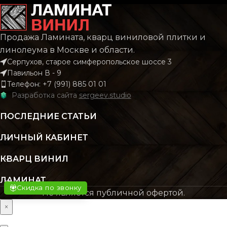
РИСУНОК
Дере
КОЛЛЕКЦИЯ
CLASSIC
Продажа Ламината, кварц виниловой плитки и
КОЛЛЕКЦИЯ
CLAS
линолеума в Москве и области.
Серпухов, старое симферопольское шоссе 3
КОЛИЧЕСТВО КВ.
2.196
Павильон В - 9
М В УПАКОВКЕ
КОЛИЧЕСТВО КВ.
2.
Телефон: +7 (991) 885 01 01
М В УПАКОВКЕ
Разработка сайта
sergeev.studio
КЛАСС
43 класс
ПОСЛЕДНИЕ СТАТЬИ
КЛАСС
43 кл
ЛИЧНЫЙ КАБИНЕТ
ТОЛЩИНА
4 мм
ТОЛЩИНА
4
КВАРЦ ВИНИЛ
ЦВЕТ
Бежевый
ЛАМИНАТ
ЦВЕТ
Бежев
Скидка по звонку
Не является публичной офертой.
×
ОСНОВНОЙ
SPC
МАТЕРИАЛ
ОСНОВНОЙ
S