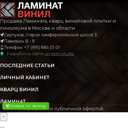
Плит
РИСУНОК
Каме
Мрам
КОЛЛЕКЦИЯ
CLASSIC
Продажа Ламината, кварц виниловой плитки и
линолеума в Москве и области.
КОЛЛЕКЦИЯ
Mar
Серпухов, старое симферопольское шоссе 3
КОЛИЧЕСТВО КВ.
2.196
Павильон В - 9
М В УПАКОВКЕ
Телефон: +7 (991) 885 01 01
КОЛИЧЕСТВО КВ.
Разработка сайта
sergeev.studio
1
М В УПАКОВКЕ
КЛАСС
43 класс
ПОСЛЕДНИЕ СТАТЬИ
КЛАСС
43 кл
ЛИЧНЫЙ КАБИНЕТ
ТОЛЩИНА
4 мм
КВАРЦ ВИНИЛ
ТОЛЩИНА
4.2
ЦВЕТ
Бежевый
ЛАМИНАТ
Скидка по звонку
Не является публичной офертой.
ЦВЕТ
Сер
×
ОСНОВНОЙ
SPC
МАТЕРИАЛ