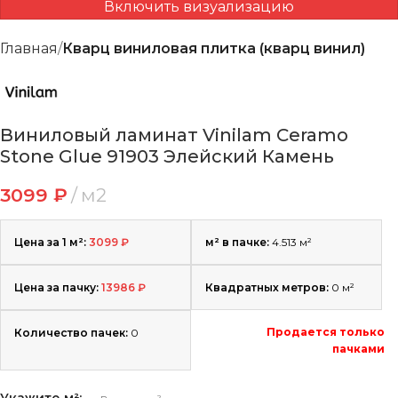
Включить визуализацию
Главная
Кварц виниловая плитка (кварц винил)
Виниловый ламинат Vinilam Ceramo
Stone Glue 91903 Элейский Камень
3099
₽
м2
Цена за 1 м²:
3099
₽
м² в пачке:
4.513 м²
Цена за пачку:
13986
₽
Квадратных метров:
0
м²
Продается только
Количество пачек:
0
пачками
Укажите м²: