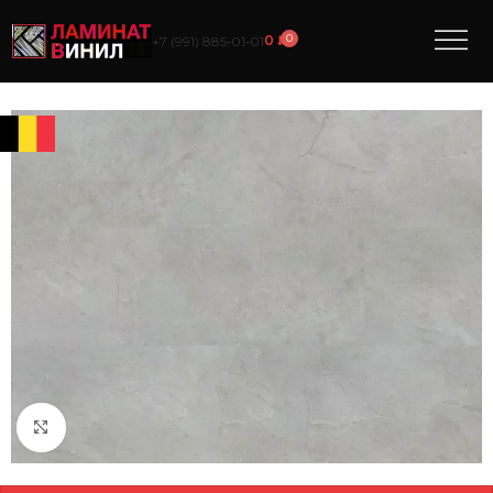
0
0
₽
+7 (991) 885‑01‑01
Нажмите, чтобы увеличить