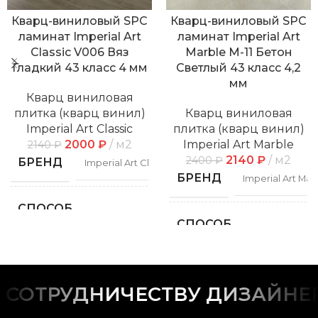
Кварц-виниловый SPC
Кварц-виниловый SPC
ламинат Imperial Art
ламинат Imperial Art
Classic V006 Вяз
Marble M-11 Бетон
Гладкий 43 класс 4 мм
Светлый 43 класс 4,2
мм
Кварц виниловая
плитка (кварц винил)
Кварц виниловая
Imperial Art Classic
плитка (кварц винил)
2000
₽
м2
Imperial Art Marble
2140
₽
2140
₽
м2
2400
₽
БРЕНД
Imperial Art Classic
БРЕНД
Imperial Art Mar
СПОСОБ
Замковой
УКЛАДКИ
СПОСОБ
Замко
УКЛАДКИ
ФАСКА
С фаской
ФАСКА
С фас
СОТРУДНИЧЕСТВУ ДИЗАЙНЕРО
РИСУНОК
Дерево