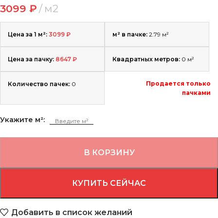
3099
₽
м2
Цена за 1 м²:
3099
₽
м² в пачке:
2.79 м²
Цена за пачку:
8647
₽
Квадратных метров:
0
м²
Продается только
Количество пачек:
0
пачками
Укажите м²:
В КОРЗИНУ
КУПИТЬ СЕЙЧАС
Добавить в список желаний