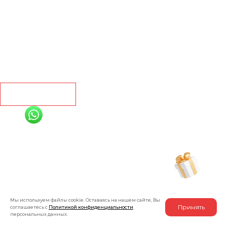
Ламинат
Кварц винил
Линолеум
Контакты
Рассчитать
+7 (991) 885-01-01
Мы онлайн
Рассчитать индивидуальную скидку
на товар
Мы используем файлы cookie. Оставаясь на нашем сайте, Вы
Принять
соглашаетесь с
Политикой конфиденциальности
персональных данных.