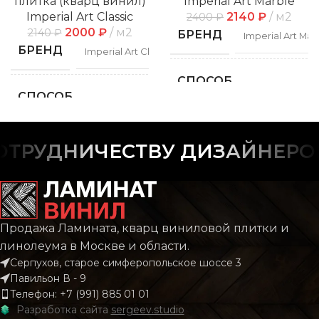
плитка (кварц винил)
Imperial Art Marble
Imperial Art Classic
2140
₽
м2
2400
₽
2000
₽
м2
2140
₽
БРЕНД
Imperial Art Mar
БРЕНД
Imperial Art Classic
СПОСОБ
Замко
СПОСОБ
УКЛАДКИ
Замковой
УКЛАДКИ
ФАСКА
С фас
ТРУДНИЧЕСТВУ ДИЗАЙНЕРОВ 
ФАСКА
С фаской
Плит
РИСУНОК
Каме
РИСУНОК
Дерево
Мрам
Продажа Ламината, кварц виниловой плитки и
линолеума в Москве и области.
КОЛЛЕКЦИЯ
CLASSIC
КОЛЛЕКЦИЯ
Mar
Серпухов, старое симферопольское шоссе 3
Павильон В - 9
Телефон: +7 (991) 885 01 01
КОЛИЧЕСТВО КВ.
КОЛИЧЕСТВО КВ.
2.196
Разработка сайта
sergeev.studio
М В УПАКОВКЕ
1