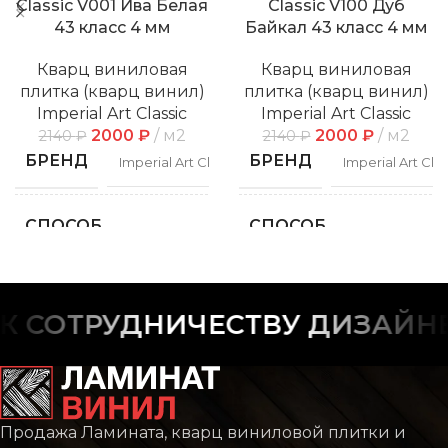
Classic V001 Ива Белая
Classic V100 Дуб
43 класс 4 мм
Байкал 43 класс 4 мм
Кварц виниловая
Кварц виниловая
плитка (кварц винил)
плитка (кварц винил)
Imperial Art Classic
Imperial Art Classic
2000
₽
м2
2000
₽
м2
2140
₽
2140
₽
БРЕНД
БРЕНД
Imperial Art Classic
Imperial Art Clas
СПОСОБ
СПОСОБ
Замковой
Замко
УКЛАДКИ
УКЛАДКИ
ФАСКА
ФАСКА
С фаской
С фас
СОТРУДНИЧЕСТВУ ДИЗАЙНЕР
РИСУНОК
РИСУНОК
Дерево
Дере
Продажа Ламината, кварц виниловой плитки и
КОЛЛЕКЦИЯ
КОЛЛЕКЦИЯ
CLASSIC
CLAS