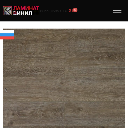
0
0
₽
+7 (991) 885‑01‑01