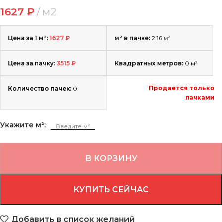
1627
₽
м2
Цена за 1 м²:
1627
₽
м² в пачке:
2.16 м²
Цена за пачку:
3515
₽
Квадратных метров:
0
м²
Продается только
Количество пачек:
0
пачками
Укажите м²:
В КОРЗИНУ
КУПИТЬ СЕЙЧАС
Добавить в список желаний