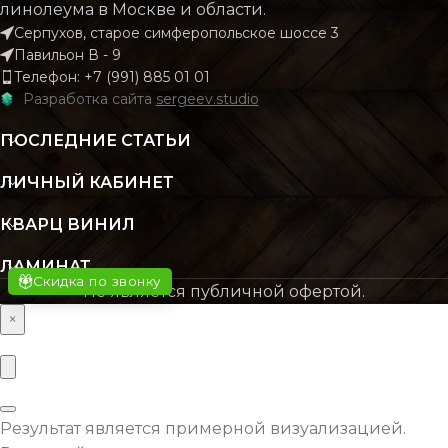
линолеума в Москве и области.
Серпухов, старое симферопольское шоссе 3
Павильон В - 9
КОЛИЧЕСТВО КВ.
КОЛИЧЕСТВО КВ.
2.196
2.
Телефон: +7 (991) 885 01 01
М В УПАКОВКЕ
М В УПАКОВКЕ
Разработка сайта
sergeev.studio
ПОСЛЕДНИЕ СТАТЬИ
КЛАСС
КЛАСС
43 класс
43 кл
ЛИЧНЫЙ КАБИНЕТ
ТОЛЩИНА
ТОЛЩИНА
4 мм
4
КВАРЦ ВИНИЛ
ЛАМИНАТ
ЦВЕТ
ЦВЕТ
Серый
Бежев
Скидка по звонку
Не является публичной офертой.
×
ОСНОВНОЙ
ОСНОВНОЙ
SPC
S
МАТЕРИАЛ
МАТЕРИАЛ
Результат является примерной визуализацией.
ВЛАГОСТОЙКОСТЬ
ВЛАГОСТОЙКОСТЬ
Да