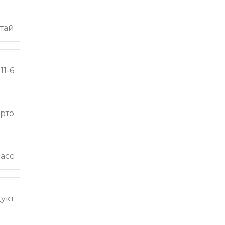
тай
11-6
рто
ласс
укт