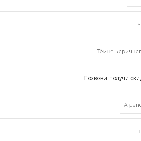
6
Тёмно-коричне
Позвони, получи ски
Alpen
Ш