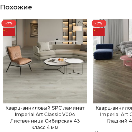
Похожие
-7%
-7%
Кварц-виниловый SPC ламинат
Кварц-винило
Imperial Art Classic V004
Imperial Art 
Лиственница Сибирская 43
Гладкий 4
класс 4 мм