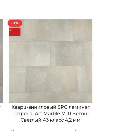
-11%
-11%
т
Кварц-виниловый SPC ламинат
Кварц-вини
Imperial Art Marble M-11 Бетон
Imperial Ar
Светлый 43 класс 4,2 мм
Темный 