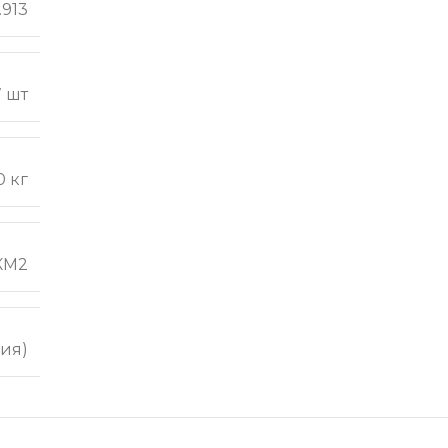
.913
7 шт
0 кг
КМ2
ия)