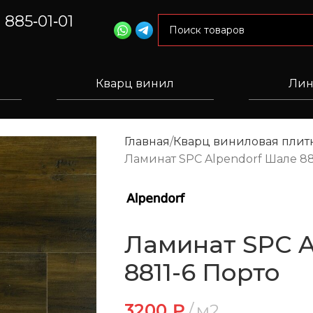
) 885‑01‑01
Кварц винил
Лин
Главная
Кварц виниловая плитк
Ламинат SPC Alpendorf Шале 88
Ламинат SPC A
8811-6 Порто
3200
₽
м2