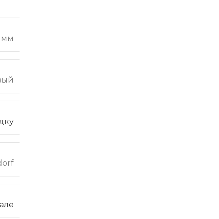
 мм
вый
дку
dorf
але