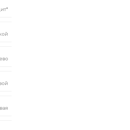
ит*
кой
ево
вой
вая