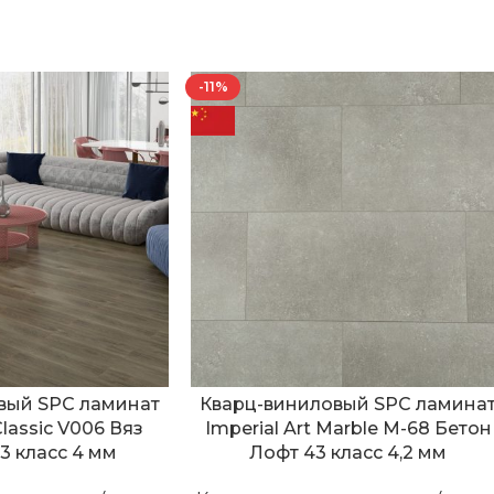
-11%
вый SPC ламинат
Кварц-виниловый SPC ламина
Classic V006 Вяз
Imperial Art Marble M-68 Бетон
3 класс 4 мм
Лофт 43 класс 4,2 мм