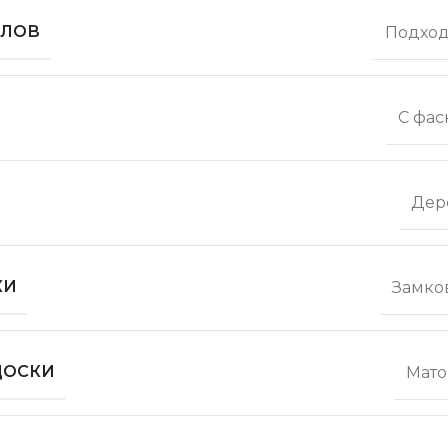
ОЛОВ
Подход
С фас
Дер
КИ
Замко
ДОСКИ
Мато