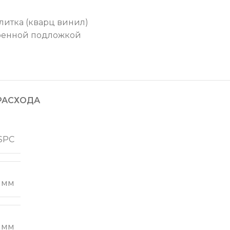
литка (кварц винил)
роенной подложкой
РАСХОДА
SPC
 мм
 мм