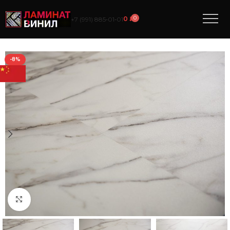
0
0
₽
+7 (991) 885‑01‑01
-8%
Нажмите, чтобы увеличить