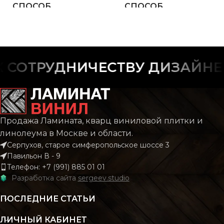
СПОСОБ
СПОСОБ
Замковой
Замко
УКЛАДКИ
УКЛАДКИ
ФАСКА
ФАСКА
С фаской
С фас
СОТРУДНИЧЕСТВУ ДИЗАЙНЕР
РИСУНОК
РИСУНОК
Дерево
Дере
КОЛЛЕКЦИЯ
КОЛЛЕКЦИЯ
CLASSIC
CLAS
Продажа Ламината, кварц виниловой плитки и
линолеума в Москве и области.
Серпухов, старое симферопольское шоссе 3
КОЛИЧЕСТВО КВ.
КОЛИЧЕСТВО КВ.
2.196
2.
Павильон В - 9
М В УПАКОВКЕ
М В УПАКОВКЕ
Телефон: +7 (991) 885 01 01
Разработка сайта
sergeev.studio
КЛАСС
КЛАСС
43 класс
43 кл
ПОСЛЕДНИЕ СТАТЬИ
ЛИЧНЫЙ КАБИНЕТ
ТОЛЩИНА
ТОЛЩИНА
4 мм
4