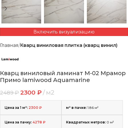
Включить визуализацию
Главная
Кварц виниловая плитка (кварц винил)
Кварц виниловый ламинат M-02 Мрамор
Примо lamiwood Aquamarine
2300
₽
м2
2489
₽
Цена за 1 м²:
2300
₽
м² в пачке:
1.86 м²
Цена за пачку:
4278
₽
Квадратных метров:
0
м²