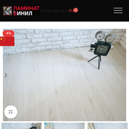
0
0
₽
+7 (991) 885‑01‑01
-6%
Нажмите, чтобы увеличить