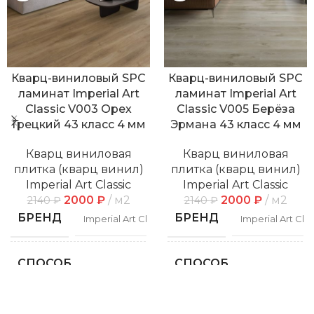
Кварц-виниловый SPC
Кварц-виниловый SPC
ламинат Imperial Art
ламинат Imperial Art
Classic V003 Орех
Classic V005 Берёза
Грецкий 43 класс 4 мм
Эрмана 43 класс 4 мм
Кварц виниловая
Кварц виниловая
плитка (кварц винил)
плитка (кварц винил)
Imperial Art Classic
Imperial Art Classic
2000
₽
м2
2000
₽
м2
2140
₽
2140
₽
БРЕНД
БРЕНД
Imperial Art Classic
Imperial Art Clas
СПОСОБ
СПОСОБ
Замковой
Замко
УКЛАДКИ
УКЛАДКИ