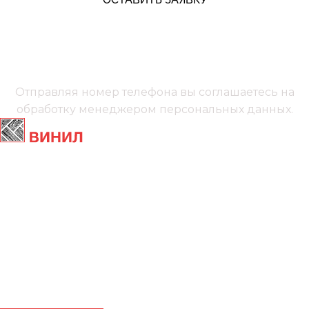
+7 (991) 885‑01‑01‬
Мы онлайн
Отправляя номер телефона вы соглашаетесь на
обработку менеджером
персональных данных.
Главная
Ламинат
Кварц винил
Линолеум
Контакты