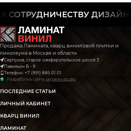
ФАСКА
ФАСКА
С фаской
С фас
 СОТРУДНИЧЕСТВУ ДИЗАЙНЕР
РИСУНОК
РИСУНОК
Дерево
Дере
КОЛЛЕКЦИЯ
КОЛЛЕКЦИЯ
CLASSIC
CLAS
Продажа Ламината, кварц виниловой плитки и
линолеума в Москве и области.
Серпухов, старое симферопольское шоссе 3
КОЛИЧЕСТВО КВ.
КОЛИЧЕСТВО КВ.
2.196
2.
Павильон В - 9
М В УПАКОВКЕ
М В УПАКОВКЕ
Телефон: +7 (991) 885 01 01
Разработка сайта
sergeev.studio
КЛАСС
КЛАСС
43 класс
43 кл
ПОСЛЕДНИЕ СТАТЬИ
ЛИЧНЫЙ КАБИНЕТ
ТОЛЩИНА
ТОЛЩИНА
4 мм
4
КВАРЦ ВИНИЛ
ЦВЕТ
ЦВЕТ
Бежевый
Бежев
ЛАМИНАТ