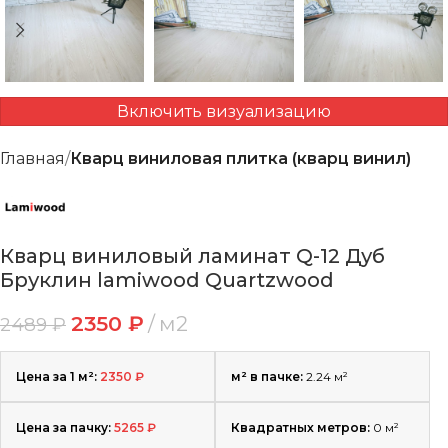
Включить визуализацию
Главная
Кварц виниловая плитка (кварц винил)
Кварц виниловый ламинат Q-12 Дуб
Бруклин lamiwood Quartzwood
2350
₽
м2
2489
₽
Цена за 1 м²:
2350
₽
м² в пачке:
2.24 м²
Цена за пачку:
5265
₽
Квадратных метров:
0
м²