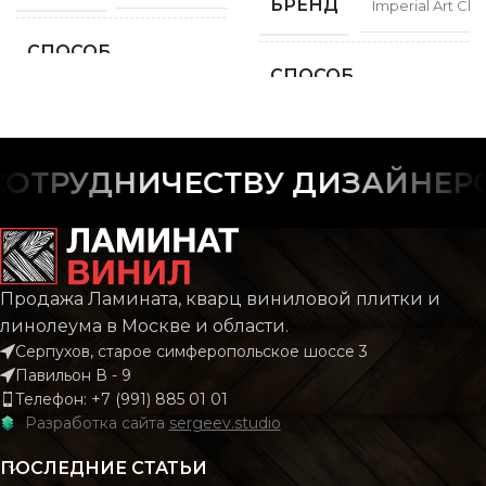
БРЕНД
Imperial Art Clas
СПОСОБ
Замковой
УКЛАДКИ
СПОСОБ
Замко
УКЛАДКИ
ФАСКА
С фаской
ФАСКА
С фас
ТРУДНИЧЕСТВУ ДИЗАЙНЕРОВ
РИСУНОК
Дерево
РИСУНОК
Дере
КОЛЛЕКЦИЯ
CLASSIC
Продажа Ламината, кварц виниловой плитки и
КОЛЛЕКЦИЯ
CLAS
линолеума в Москве и области.
Серпухов, старое симферопольское шоссе 3
КОЛИЧЕСТВО КВ.
2.196
Павильон В - 9
М В УПАКОВКЕ
КОЛИЧЕСТВО КВ.
2.
Телефон: +7 (991) 885 01 01
М В УПАКОВКЕ
Разработка сайта
sergeev.studio
КЛАСС
43 класс
ПОСЛЕДНИЕ СТАТЬИ
КЛАСС
43 кл