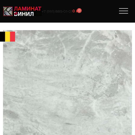
0
0
₽
+7 (991) 885‑01‑01