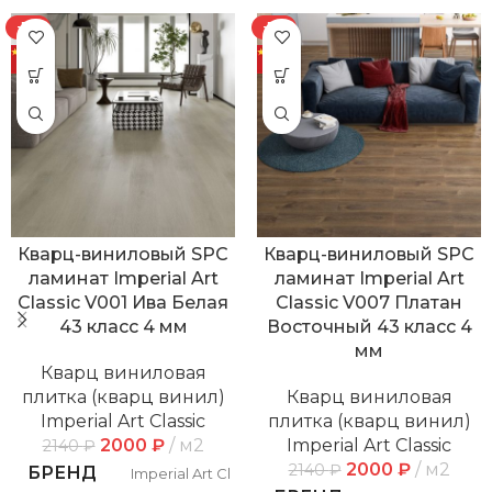
-7%
-7%
Кварц-виниловый SPC
Кварц-виниловый SPC
ламинат Imperial Art
ламинат Imperial Art
Classic V001 Ива Белая
Classic V007 Платан
43 класс 4 мм
Восточный 43 класс 4
мм
Кварц виниловая
плитка (кварц винил)
Кварц виниловая
Imperial Art Classic
плитка (кварц винил)
2000
₽
м2
Imperial Art Classic
2140
₽
2000
₽
м2
2140
₽
БРЕНД
Imperial Art Classic