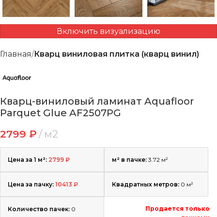
Включить визуализацию
Главная
Кварц виниловая плитка (кварц винил)
Кварц-виниловый ламинат Aquafloor
Parquet Glue AF2507PG
2799
₽
м2
Цена за 1 м²:
2799
₽
м² в пачке:
3.72 м²
Цена за пачку:
10413
₽
Квадратных метров:
0
м²
Продается только
Количество пачек:
0