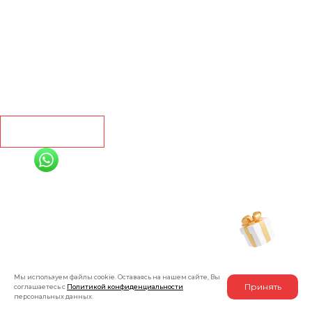
Ламинат
Кварц винил
Линолеум
Контакты
Рассчитать
+7 (991) 885-01-01
Мы онлайн
Рассчитать индивидуальную скидку
на товар
Мы используем файлы cookie. Оставаясь на нашем сайте, Вы
Принять
соглашаетесь с
Политикой конфиденциальности
персональных данных.