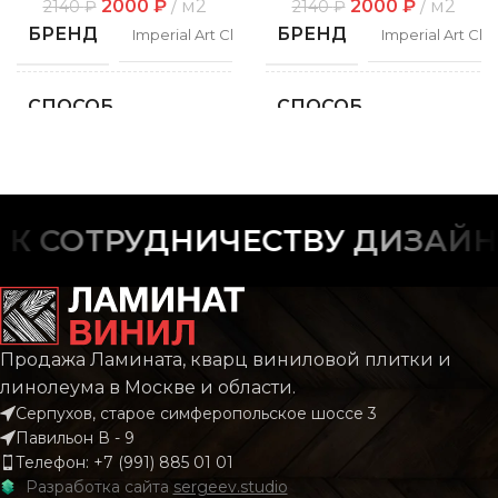
2000
₽
м2
2000
₽
м2
2140
₽
2140
₽
БРЕНД
БРЕНД
Imperial Art Classic
Imperial Art Clas
СПОСОБ
СПОСОБ
Замковой
Замко
УКЛАДКИ
УКЛАДКИ
ФАСКА
ФАСКА
С фаской
С фас
 СОТРУДНИЧЕСТВУ ДИЗАЙНЕ
РИСУНОК
РИСУНОК
Дерево
Дере
КОЛЛЕКЦИЯ
КОЛЛЕКЦИЯ
CLASSIC
CLAS
Продажа Ламината, кварц виниловой плитки и
линолеума в Москве и области.
Серпухов, старое симферопольское шоссе 3
КОЛИЧЕСТВО КВ.
КОЛИЧЕСТВО КВ.
2.196
2.
Павильон В - 9
М В УПАКОВКЕ
М В УПАКОВКЕ
Телефон: +7 (991) 885 01 01
Разработка сайта
sergeev.studio