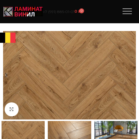
0
0
₽
+7 (991) 885‑01‑01
Нажмите, чтобы увеличить